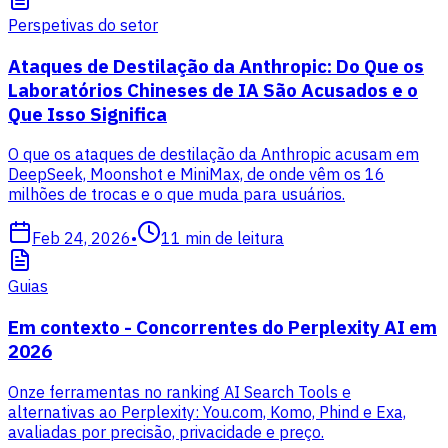
Perspetivas do setor
Ataques de Destilação da Anthropic: Do Que os
Laboratórios Chineses de IA São Acusados e o
Que Isso Significa
O que os ataques de destilação da Anthropic acusam em
DeepSeek, Moonshot e MiniMax, de onde vêm os 16
milhões de trocas e o que muda para usuários.
Feb 24, 2026
•
11
min de leitura
Guias
Em contexto - Concorrentes do Perplexity AI em
2026
Onze ferramentas no ranking AI Search Tools e
alternativas ao Perplexity: You.com, Komo, Phind e Exa,
avaliadas por precisão, privacidade e preço.