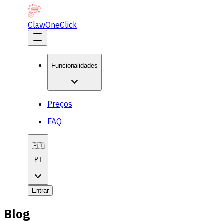
ClawOneClick
Funcionalidades
Preços
FAQ
🇵🇹
PT
Entrar
Blog