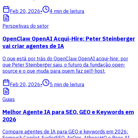
Feb 20, 2026
•
4
min de leitura
Perspetivas do setor
OpenClaw OpenAI Acqui-Hire: Peter Steinberger
vai criar agentes de IA
O que está por trás do OpenClaw OpenAI acqui-hire: por
que Peter Steinberger saiu, o futuro da fundação open-
source e o que muda para quem faz self-host.
Feb 20, 2026
•
5
min de leitura
Guias
Melhor Agente IA para SEO, GEO e Keywords em
2026
Compare agentes de IA para GEO e keywords em 2026:
Semrush Copilot, SurferSEO, AirOps, AthenaHQ e Peec AI,