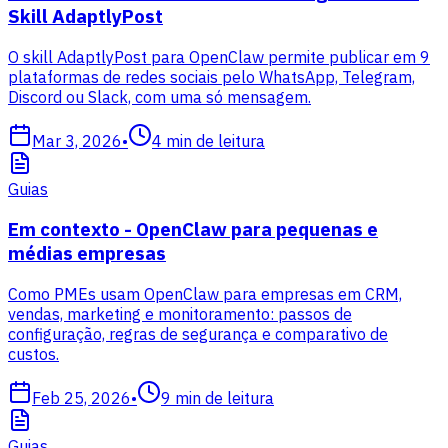
Skill AdaptlyPost
O skill AdaptlyPost para OpenClaw permite publicar em 9
plataformas de redes sociais pelo WhatsApp, Telegram,
Discord ou Slack, com uma só mensagem.
Mar 3, 2026
•
4
min de leitura
Guias
Em contexto - OpenClaw para pequenas e
médias empresas
Como PMEs usam OpenClaw para empresas em CRM,
vendas, marketing e monitoramento: passos de
configuração, regras de segurança e comparativo de
custos.
Feb 25, 2026
•
9
min de leitura
Guias