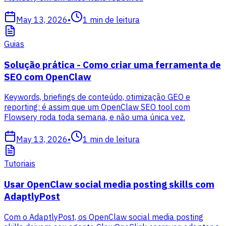
May 13, 2026
•
1
min de leitura
Guias
Solução prática - Como criar uma ferramenta de
SEO com OpenClaw
Keywords, briefings de conteúdo, otimização GEO e
reporting: é assim que um OpenClaw SEO tool com
Flowsery roda toda semana, e não uma única vez.
May 13, 2026
•
1
min de leitura
Tutoriais
Usar OpenClaw social media posting skills com
AdaptlyPost
Com o AdaptlyPost, os OpenClaw social media posting