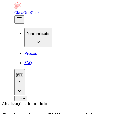
ClawOneClick
Funcionalidades
Preços
FAQ
🇵🇹
PT
Entrar
Atualizações do produto