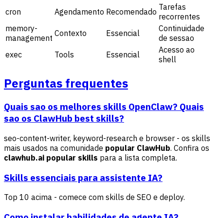
Tarefas
cron
Agendamento
Recomendado
recorrentes
memory-
Continuidade
Contexto
Essencial
management
de sessao
Acesso ao
exec
Tools
Essencial
shell
Perguntas frequentes
Quais sao os melhores skills OpenClaw? Quais
sao os
ClawHub best skills
?
seo-content-writer, keyword-research e browser - os skills
mais usados na comunidade
popular ClawHub
. Confira os
clawhub.ai popular skills
para a lista completa.
Skills essenciais para assistente IA?
Top 10 acima - comece com skills de SEO e deploy.
Como instalar habilidades de agente IA?