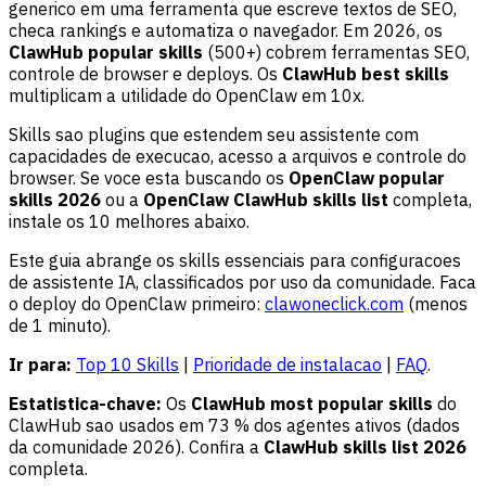
generico em uma ferramenta que escreve textos de SEO,
checa rankings e automatiza o navegador. Em 2026, os
ClawHub popular skills
(500+) cobrem ferramentas SEO,
controle de browser e deploys. Os
ClawHub best skills
multiplicam a utilidade do OpenClaw em 10x.
Skills sao plugins que estendem seu assistente com
capacidades de execucao, acesso a arquivos e controle do
browser. Se voce esta buscando os
OpenClaw popular
skills 2026
ou a
OpenClaw ClawHub skills list
completa,
instale os 10 melhores abaixo.
Este guia abrange os skills essenciais para configuracoes
de assistente IA, classificados por uso da comunidade. Faca
o deploy do OpenClaw primeiro:
clawoneclick.com
(menos
de 1 minuto).
Ir para:
Top 10 Skills
|
Prioridade de instalacao
|
FAQ
.
Estatistica-chave:
Os
ClawHub most popular skills
do
ClawHub sao usados em 73 % dos agentes ativos (dados
da comunidade 2026). Confira a
ClawHub skills list 2026
completa.