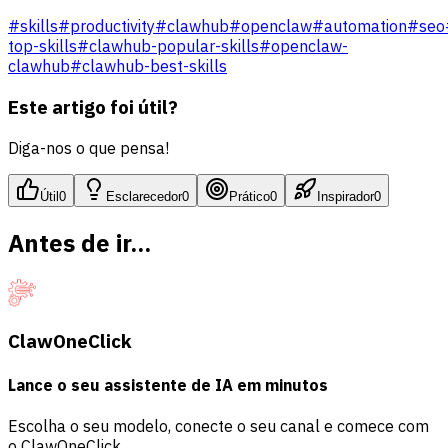
#
skills
#
productivity
#
clawhub
#
openclaw
#
automation
#
seo
top-skills
#
clawhub-popular-skills
#
openclaw-
clawhub
#
clawhub-best-skills
Este artigo foi útil?
Diga-nos o que pensa!
Útil
0
Esclarecedor
0
Prático
0
Inspirador
0
Antes de ir...
ClawOneClick
Lance o seu assistente de IA em minutos
Escolha o seu modelo, conecte o seu canal e comece com
o ClawOneClick.