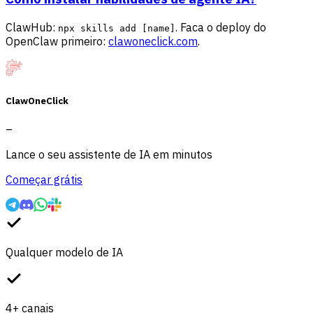
ClawHub:
. Faca o deploy do
npx skills add [name]
OpenClaw primeiro:
clawoneclick.com
.
ClawOneClick
–
Lance o seu assistente de IA em minutos
Começar grátis
Qualquer modelo de IA
4+ canais