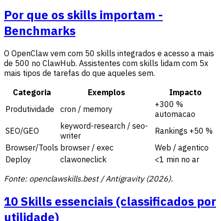
Por que os skills importam -
Benchmarks
O OpenClaw vem com 50 skills integrados e acesso a mais
de 500 no ClawHub. Assistentes com skills lidam com 5x
mais tipos de tarefas do que aqueles sem.
Categoria
Exemplos
Impacto
+300 %
Produtividade
cron / memory
automacao
keyword-research / seo-
SEO/GEO
Rankings +50 %
writer
Browser/Tools
browser / exec
Web / agentico
Deploy
clawoneclick
<1 min no ar
Fonte: openclawskills.best / Antigravity (2026).
10 Skills essenciais (classificados por
utilidade)