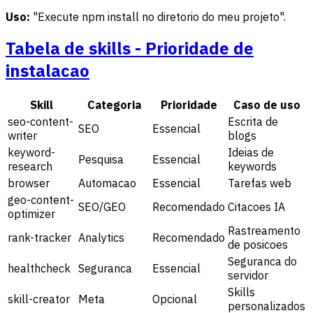
Uso:
"Execute npm install no diretorio do meu projeto".
Tabela de skills - Prioridade de
instalacao
Skill
Categoria
Prioridade
Caso de uso
seo-content-
Escrita de
SEO
Essencial
writer
blogs
keyword-
Ideias de
Pesquisa
Essencial
research
keywords
browser
Automacao
Essencial
Tarefas web
geo-content-
SEO/GEO
Recomendado
Citacoes IA
optimizer
Rastreamento
rank-tracker
Analytics
Recomendado
de posicoes
Seguranca do
healthcheck
Seguranca
Essencial
servidor
Skills
skill-creator
Meta
Opcional
personalizados