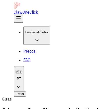
ClawOneClick
Funcionalidades
Preços
FAQ
🇵🇹
PT
Entrar
Guias