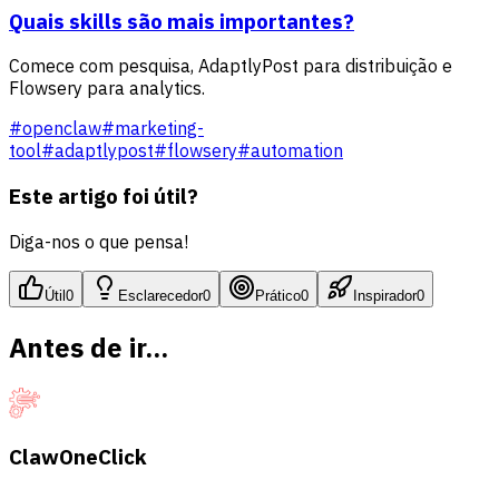
Quais skills são mais importantes?
Comece com pesquisa, AdaptlyPost para distribuição e
Flowsery para analytics.
#
openclaw
#
marketing-
tool
#
adaptlypost
#
flowsery
#
automation
Este artigo foi útil?
Diga-nos o que pensa!
Útil
0
Esclarecedor
0
Prático
0
Inspirador
0
Antes de ir...
ClawOneClick