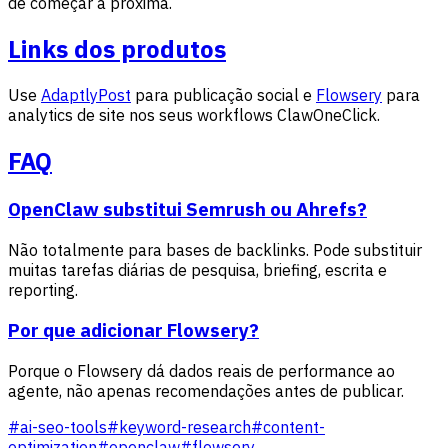
de começar a próxima.
Links dos produtos
Use
AdaptlyPost
para publicação social e
Flowsery
para
analytics de site nos seus workflows ClawOneClick.
FAQ
OpenClaw substitui Semrush ou Ahrefs?
Não totalmente para bases de backlinks. Pode substituir
muitas tarefas diárias de pesquisa, briefing, escrita e
reporting.
Por que adicionar Flowsery?
Porque o Flowsery dá dados reais de performance ao
agente, não apenas recomendações antes de publicar.
#
ai-seo-tools
#
keyword-research
#
content-
optimization
#
openclaw
#
flowsery