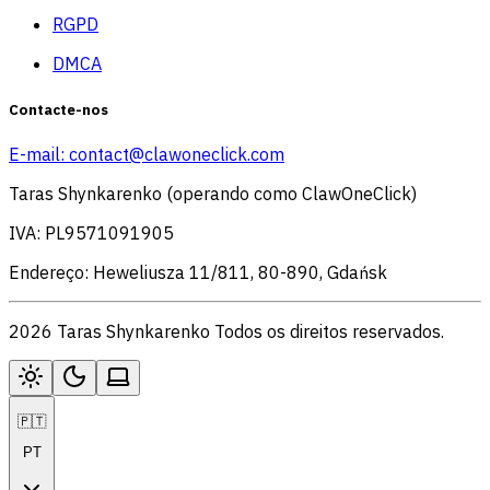
RGPD
DMCA
Contacte-nos
E-mail:
contact@clawoneclick.com
Taras Shynkarenko (operando como ClawOneClick)
IVA: PL9571091905
Endereço: Heweliusza 11/811, 80-890, Gdańsk
2026 Taras Shynkarenko Todos os direitos reservados.
🇵🇹
PT