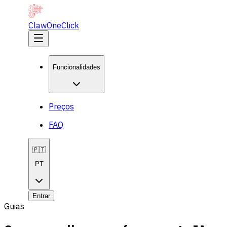
ClawOneClick
Funcionalidades
Preços
FAQ
🇵🇹
PT
Entrar
Guias