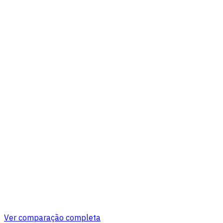
Hospedagem na nuvem 24/7
Suporte prioritário
VPS dedicado privado
Seleção de região de implantação
Painel de administração e monitoramento
Painel de monitoramento
Ver comparação completa