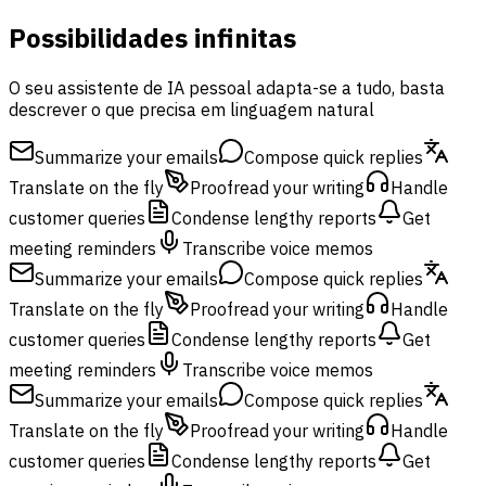
Possibilidades infinitas
O seu assistente de IA pessoal adapta-se a tudo, basta
descrever o que precisa em linguagem natural
Summarize your emails
Compose quick replies
Translate on the fly
Proofread your writing
Handle
customer queries
Condense lengthy reports
Get
meeting reminders
Transcribe voice memos
Summarize your emails
Compose quick replies
Translate on the fly
Proofread your writing
Handle
customer queries
Condense lengthy reports
Get
meeting reminders
Transcribe voice memos
Summarize your emails
Compose quick replies
Translate on the fly
Proofread your writing
Handle
customer queries
Condense lengthy reports
Get