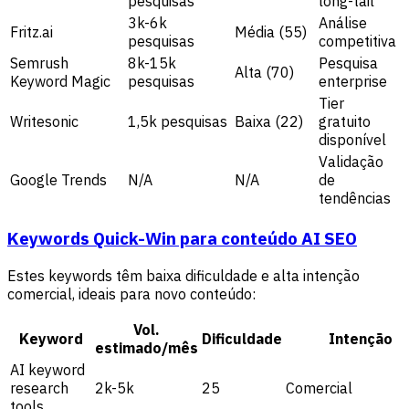
pesquisas
long-tail
3k-6k
Análise
Fritz.ai
Média (55)
pesquisas
competitiva
Semrush
8k-15k
Pesquisa
Alta (70)
Keyword Magic
pesquisas
enterprise
Tier
Writesonic
1,5k pesquisas
Baixa (22)
gratuito
disponível
Validação
Google Trends
N/A
N/A
de
tendências
Keywords Quick-Win para conteúdo AI SEO
Estes keywords têm baixa dificuldade e alta intenção
comercial, ideais para novo conteúdo:
Vol.
Keyword
Dificuldade
Intenção
estimado/mês
AI keyword
research
2k-5k
25
Comercial
tools