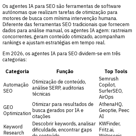
Os agentes IA para SEO são ferramentas de software
autónomas que realizam tarefas de otimização para
motores de busca com mínima intervenção humana.
Diferente das ferramentas SEO tradicionais que fornecem
dados para análise manual, os agentes IA agem: rastreiam
concorrentes, geram conteúdo otimizado, acompanham
rankings e ajustam estratégias em tempo real.
Em 2026, os agentes IA para SEO dividem-se em três
categorias:
Categoria
Função
Top Tools
Semrush
Otimização de conteúdo,
Automação
Copilot,
análise SERP, auditorias
SEO
SurferSEO,
técnicas
AirOps
Otimizar para resultados de
AthenaHQ,
GEO
busca gerados por IA e
Geoptie, Peec
Optimization
citações
AI
Descobrir keywords, analisar
KWFinder,
Keyword
dificuldade, encontrar gaps
Fritz.ai,
Research
de conteúdo
Writesonic