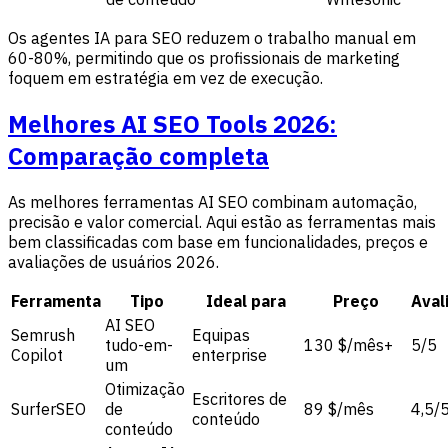
Os agentes IA para SEO reduzem o trabalho manual em
60-80%, permitindo que os profissionais de marketing
foquem em estratégia em vez de execução.
Melhores AI SEO Tools 2026:
Comparação completa
As melhores ferramentas AI SEO combinam automação,
precisão e valor comercial. Aqui estão as ferramentas mais
bem classificadas com base em funcionalidades, preços e
avaliações de usuários 2026.
Ferramenta
Tipo
Ideal para
Preço
Aval
AI SEO
Semrush
Equipas
tudo-em-
130 $/mês+
5/5
Copilot
enterprise
um
Otimização
Escritores de
SurferSEO
de
89 $/mês
4,5/
conteúdo
conteúdo