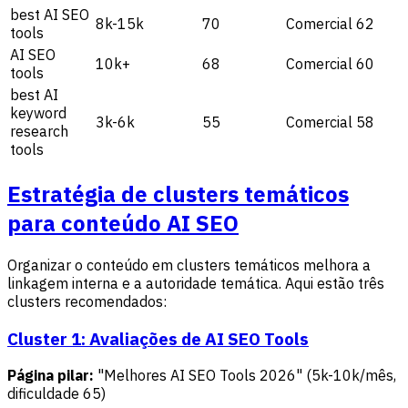
best AI SEO
8k-15k
70
Comercial
62
tools
AI SEO
10k+
68
Comercial
60
tools
best AI
keyword
3k-6k
55
Comercial
58
research
tools
Estratégia de clusters temáticos
para conteúdo AI SEO
Organizar o conteúdo em clusters temáticos melhora a
linkagem interna e a autoridade temática. Aqui estão três
clusters recomendados:
Cluster 1: Avaliações de AI SEO Tools
Página pilar:
"Melhores AI SEO Tools 2026" (5k-10k/mês,
dificuldade 65)