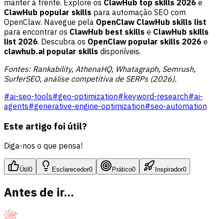
manter à frente. Explore os
ClawHub top skills 2026
e
ClawHub popular skills
para automação SEO com
OpenClaw. Navegue pela
OpenClaw ClawHub skills list
para encontrar os
ClawHub best skills
e
ClawHub skills
list 2026
. Descubra os
OpenClaw popular skills 2026
e
clawhub.ai popular skills
disponíveis.
Fontes: Rankability, AthenaHQ, Whatagraph, Semrush,
SurferSEO, análise competitiva de SERPs (2026).
#
ai-seo-tools
#
geo-optimization
#
keyword-research
#
ai-
agents
#
generative-engine-optimization
#
seo-automation
Este artigo foi útil?
Diga-nos o que pensa!
Útil
0
Esclarecedor
0
Prático
0
Inspirador
0
Antes de ir...