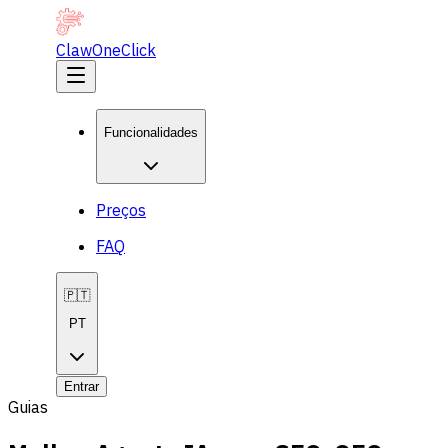
ClawOneClick
Funcionalidades
Preços
FAQ
🇵🇹
PT
Entrar
Guias