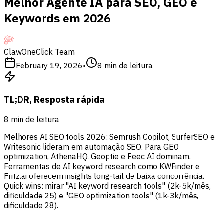
Melhor Agente IA para SEO, GEO e
Keywords em 2026
ClawOneClick Team
February 19, 2026
•
8
min de leitura
TL;DR, Resposta rápida
8
min de leitura
Melhores AI SEO tools 2026: Semrush Copilot, SurferSEO e
Writesonic lideram em automação SEO. Para GEO
optimization, AthenaHQ, Geoptie e Peec AI dominam.
Ferramentas de AI keyword research como KWFinder e
Fritz.ai oferecem insights long-tail de baixa concorrência.
Quick wins: mirar "AI keyword research tools" (2k-5k/mês,
dificuldade 25) e "GEO optimization tools" (1k-3k/mês,
dificuldade 28).