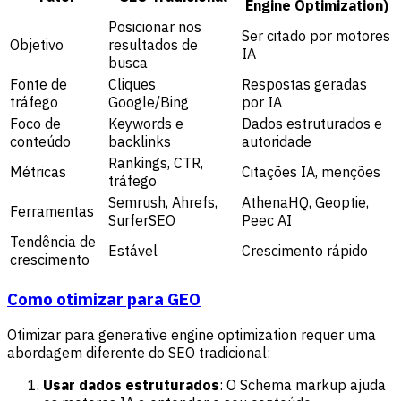
Engine Optimization)
Posicionar nos
Ser citado por motores
Objetivo
resultados de
IA
busca
Fonte de
Cliques
Respostas geradas
tráfego
Google/Bing
por IA
Foco de
Keywords e
Dados estruturados e
conteúdo
backlinks
autoridade
Rankings, CTR,
Métricas
Citações IA, menções
tráfego
Semrush, Ahrefs,
AthenaHQ, Geoptie,
Ferramentas
SurferSEO
Peec AI
Tendência de
Estável
Crescimento rápido
crescimento
Como otimizar para GEO
Otimizar para generative engine optimization requer uma
abordagem diferente do SEO tradicional:
Usar dados estruturados
: O Schema markup ajuda