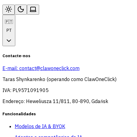
🇵🇹
PT
Contacte-nos
E-mail:
contact@clawoneclick.com
Taras Shynkarenko (operando como ClawOneClick)
IVA: PL9571091905
Endereço: Heweliusza 11/811, 80-890, Gdańsk
Funcionalidades
Modelos de IA & BYOK