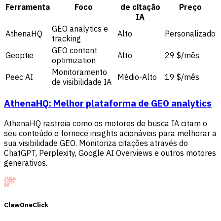
Ferramenta
Foco
de citação
Preço
IA
GEO analytics e
AthenaHQ
Alto
Personalizado
tracking
GEO content
Geoptie
Alto
29 $/mês
optimization
Monitoramento
Peec AI
Médio-Alto
19 $/mês
de visibilidade IA
AthenaHQ: Melhor plataforma de GEO analytics
AthenaHQ rastreia como os motores de busca IA citam o
seu conteúdo e fornece insights acionáveis para melhorar a
sua visibilidade GEO. Monitoriza citações através do
ChatGPT, Perplexity, Google AI Overviews e outros motores
generativos.
ClawOneClick