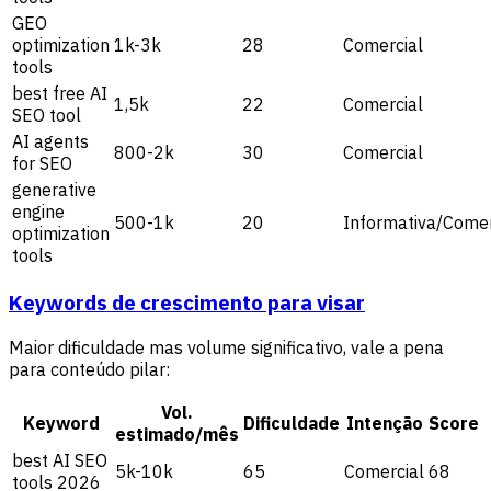
GEO
optimization
1k-3k
28
Comercial
tools
best free AI
1,5k
22
Comercial
SEO tool
AI agents
800-2k
30
Comercial
for SEO
generative
engine
500-1k
20
Informativa/Comer
optimization
tools
Keywords de crescimento para visar
Maior dificuldade mas volume significativo, vale a pena
para conteúdo pilar:
Vol.
Keyword
Dificuldade
Intenção
Score
estimado/mês
best AI SEO
5k-10k
65
Comercial
68
tools 2026