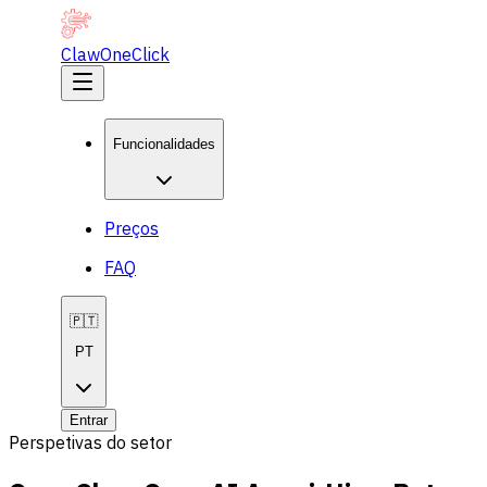
ClawOneClick
Funcionalidades
Preços
FAQ
🇵🇹
PT
Entrar
Perspetivas do setor