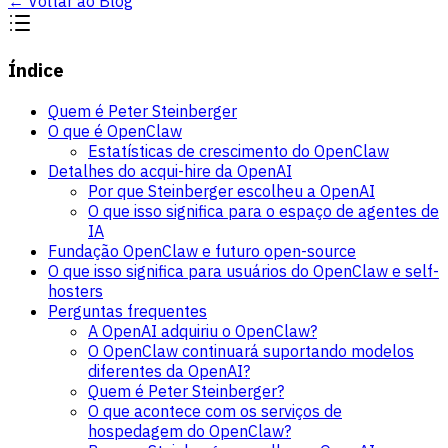
←
Voltar ao Blog
Índice
Quem é Peter Steinberger
O que é OpenClaw
Estatísticas de crescimento do OpenClaw
Detalhes do acqui-hire da OpenAI
Por que Steinberger escolheu a OpenAI
O que isso significa para o espaço de agentes de
IA
Fundação OpenClaw e futuro open-source
O que isso significa para usuários do OpenClaw e self-
hosters
Perguntas frequentes
A OpenAI adquiriu o OpenClaw?
O OpenClaw continuará suportando modelos
diferentes da OpenAI?
Quem é Peter Steinberger?
O que acontece com os serviços de
hospedagem do OpenClaw?