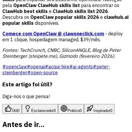
pela
OpenClaw ClawHub skills list
para encontrar os
ClawHub best skills
e
ClawHub skills list 2026
.
Descubra os
OpenClaw popular skills 2026
e
clawhub.ai
popular skills
disponíveis.
Comece com OpenClaw @ clawoneclick.com
- deploy
em 1 clique, hospedagem managed, $39/mês.
Fontes: TechCrunch, CNBC, SiliconANGLE, Blog de Peter
Steinberger (steipete.me), Gizmodo (fevereiro 2026).
#
openclaw
#
openai
#
acqui-hire
#
ai-agents
#
peter-
steinberger
#
open-source
Este artigo foi útil?
Diga-nos o que pensa!
Útil
0
Esclarecedor
0
Prático
0
Inspirador
0
Antes de ir...