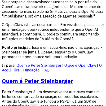
Steinberger, o desenvolvedor austriaco solo por trás do
OpenClaw, o framework de agentes de IA open-source de
crescimento mais rápido no GitHub, vai para a OpenAI para
"impulsionar a próxima geração de agentes pessoais."
O OpenClaw não vai desaparecer. Em vez disso, passa a ser
uma fundação open-source independente que a OpenAI
financiará e contribuirá. O projeto continuará suportando
múltiplos modelos de IA além da OpenAI.
Ponto principal:
Isso é um acqui-hire, não uma aquisição -
Steinberger se junta à OpenAI enquanto o OpenClaw
permanece open-source sob uma fundação.
Ir para:
Quem é Peter Steinberger
|
O que é OpenClaw
|
O
Acqui-Hire
|
Fundação
|
FAQ
.
Quem é Peter Steinberger
Peter Steinberger é um desenvolvedor austriaco com um
histórico comprovado na criação de produtos escaláveis.
Antes do OpenClaw, ele fundou o PSPDFKit, um SDK de
renderização de PDF usado por clientes empresariais como