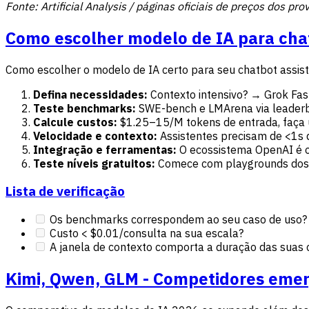
Fonte: Artificial Analysis / páginas oficiais de preços dos 
Como escolher modelo de IA para chat
Como escolher o modelo de IA certo para seu chatbot assist
Defina necessidades:
Contexto intensivo? → Grok Fas
Teste benchmarks:
SWE-bench e LMArena via leaderbo
Calcule custos:
$1.25–15/M tokens de entrada, faça 
Velocidade e contexto:
Assistentes precisam de <1s d
Integração e ferramentas:
O ecossistema OpenAI é o 
Teste níveis gratuitos:
Comece com playgrounds dos p
Lista de verificação
Os benchmarks correspondem ao seu caso de uso?
Custo < $0.01/consulta na sua escala?
A janela de contexto comporta a duração das suas 
Kimi, Qwen, GLM - Competidores emer