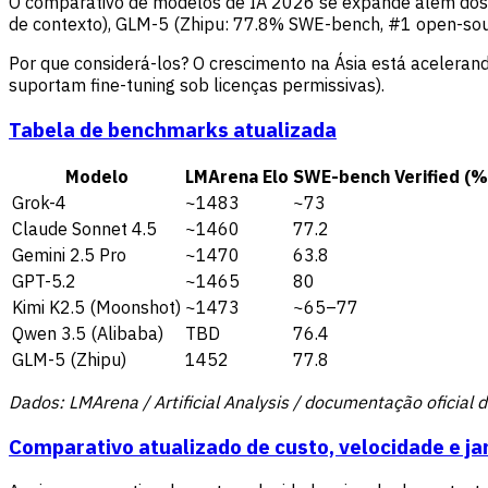
O comparativo de modelos de IA 2026 se expande além dos 4 
de contexto), GLM-5 (Zhipu: 77.8% SWE-bench, #1 open-sour
Por que considerá-los? O crescimento na Ásia está acelera
suportam fine-tuning sob licenças permissivas).
Tabela de benchmarks atualizada
Modelo
LMArena Elo
SWE-bench Verified (%
Grok-4
~1483
~73
Claude Sonnet 4.5
~1460
77.2
Gemini 2.5 Pro
~1470
63.8
GPT-5.2
~1465
80
Kimi K2.5 (Moonshot)
~1473
~65–77
Qwen 3.5 (Alibaba)
TBD
76.4
GLM-5 (Zhipu)
1452
77.8
Dados: LMArena / Artificial Analysis / documentação oficial
Comparativo atualizado de custo, velocidade e ja