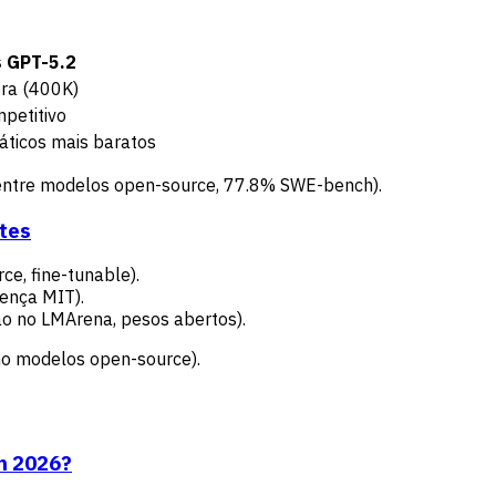
s GPT-5.2
era (400K)
petitivo
áticos mais baratos
entre modelos open-source, 77.8% SWE-bench).
tes
ce, fine-tunable).
ença MIT).
ção no LMArena, pesos abertos).
o modelos open-source).
m 2026?