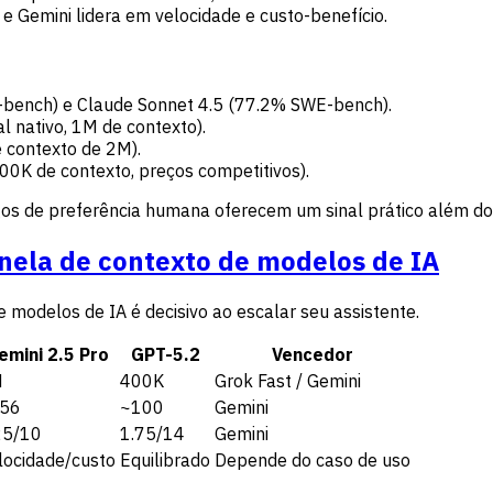
e Gemini lidera em velocidade e custo-benefício.
ench) e Claude Sonnet 4.5 (77.2% SWE-bench).
l nativo, 1M de contexto).
e contexto de 2M).
00K de contexto, preços competitivos).
egos de preferência humana oferecem um sinal prático além d
anela de contexto de modelos de IA
 modelos de IA é decisivo ao escalar seu assistente.
emini 2.5 Pro
GPT-5.2
Vencedor
M
400K
Grok Fast / Gemini
56
~100
Gemini
25/10
1.75/14
Gemini
locidade/custo
Equilibrado
Depende do caso de uso