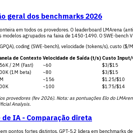
são geral dos benchmarks 2026
nteira em todos os provedores. O leaderboard LMArena (anti
 modelos agrupados na faixa de 1450-1490. O SWE-bench Ver
(GPQA), coding (SWE-bench), velocidade (tokens/s), custo ($/M
anela de Contexto
Velocidade de Saída (t/s)
Custo Input/
56K / 2M (Fast)
~60
$3/$15
00K (1M beta)
~80
$3/$15
M
~156
$1.25/$10
00K
~100
$1.75/$14
al dos provedores (fev 2026). Nota: as pontuações Elo do LMA
icial Analysis.
e de IA - Comparação direta
em pontos fortes distintos, GPT-5.2 lidera em benchmarks de