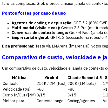
tarefas complexas, Grok oferece a maior janela de contexto, 
Pontos fortes por caso de uso
Agentes de coding e depuração:
GPT-5.2 (80% SWE-b
Multi-modal (visão e voz):
Gemini 2.5 Pro (multi-moda
Conversas de contexto longo:
Grok-4 Fast (janela d
Empresarial e geral:
GPT-5.2 (ecossistema robusto, 4
Dica profissional:
Teste via LMArena (lmarena.ai): votos c
Comparativo de custo, velocidade e j
Um comparativo de custo, velocidade e janela de contexto de
Métrica
Grok-4
Claude Sonnet 4.5
G
Contexto
256K / 2M (Fast)
200K (1M beta)
1
Velocidade (t/s)
~60
~80
~1
Custo In/Out ($/M)
3/15
3/15
1.
Melhor para
Contexto longo
Coding/agentes
Ve