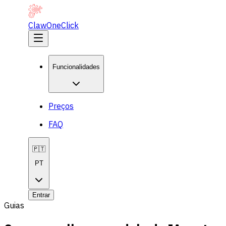
ClawOneClick
Funcionalidades
Preços
FAQ
🇵🇹
PT
Entrar
Guias