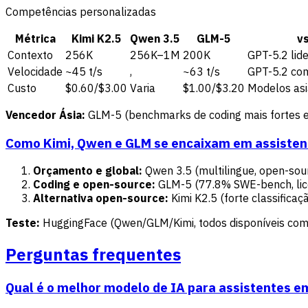
Competências personalizadas
Métrica
Kimi K2.5
Qwen 3.5
GLM-5
v
Contexto
256K
256K–1M
200K
GPT-5.2 lid
Velocidade
~45 t/s
,
~63 t/s
GPT-5.2 com
Custo
$0.60/$3.00
Varia
$1.00/$3.20
Modelos asi
Vencedor Ásia:
GLM-5 (benchmarks de coding mais fortes 
Como Kimi, Qwen e GLM se encaixam em assisten
Orçamento e global:
Qwen 3.5 (multilingue, open-sour
Coding e open-source:
GLM-5 (77.8% SWE-bench, lic
Alternativa open-source:
Kimi K2.5 (forte classifica
Teste:
HuggingFace (Qwen/GLM/Kimi, todos disponíveis com
Perguntas frequentes
Qual é o melhor modelo de IA para assistentes e