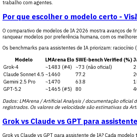
trabalho com agentes.
Por que escolher o modelo certo - Vi
O comparativo de modelos de IA 2026 mostra avanços de fro
ranquear modelos por preferência humana, com os melhores
Os benchmarks para assistentes de IA priorizam: raciocínio 
Modelo
LMArena Elo
SWE-bench Verified (%)
J
Grok-4
~1483 (#4)
~73 (não oficial)
2
Claude Sonnet 4.5
~1460
77.2
2
Gemini 2.5 Pro
~1470
63.8
1
GPT-5.2
~1465 (#5)
80
4
Dados: LMArena / Artificial Analysis / documentação ofici
registrados. Os valores de velocidade são estimativas da Artif
Grok vs Claude vs GPT para assistent
Grok vs Claude vs GPT para assistente de IA? Cada modelo t