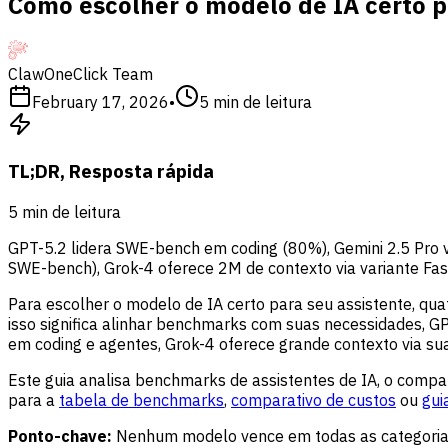
Como escolher o modelo de IA certo p
ClawOneClick Team
February 17, 2026
•
5
min de leitura
TL;DR, Resposta rápida
5
min de leitura
GPT-5.2 lidera SWE-bench em coding (80%), Gemini 2.5 Pro v
SWE-bench), Grok-4 oferece 2M de contexto via variante Fa
Para escolher o modelo de IA certo para seu assistente, qu
isso significa alinhar benchmarks com suas necessidades, G
em coding e agentes, Grok-4 oferece grande contexto via sua
Este guia analisa benchmarks de assistentes de IA, o compar
para a
tabela de benchmarks
,
comparativo de custos
ou
gui
Ponto-chave:
Nenhum modelo vence em todas as categorias, 