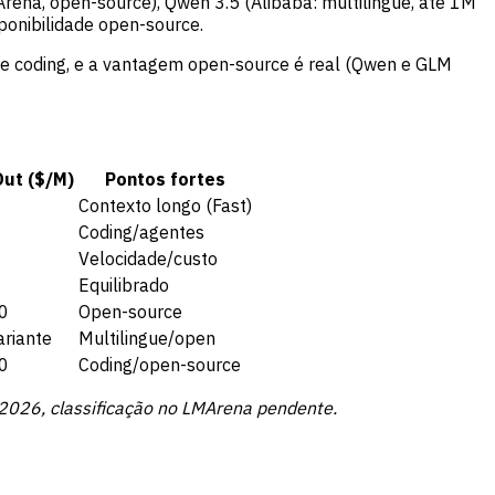
rena, open-source), Qwen 3.5 (Alibaba: multilingue, até 1M
onibilidade open-source.
de coding, e a vantagem open-source é real (Qwen e GLM
Out ($/M)
Pontos fortes
Contexto longo (Fast)
Coding/agentes
Velocidade/custo
Equilibrado
0
Open-source
ariante
Multilingue/open
0
Coding/open-source
 2026, classificação no LMArena pendente.