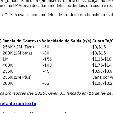
grandes. Kimi K2.5 (Moonshot AI: forte classificação no LMA
ce no LMArena) desafiam modelos ocidentais em custo e disp
ndo, GLM-5 rivaliza com modelos de fronteira em benchmarks 
)
Janela de Contexto
Velocidade de Saída (t/s)
Custo In/
256K / 2M (Fast)
~60
$3/$15
200K (1M beta)
~80
$3/$15
1M
~156
$1.25/$10
400K
~100
$1.75/$14
256K
~45
$0.60/$3.0
256K (1M Plus)
,
Varia por v
200K
~63
$1.00/$3.2
 dos provedores (fev 2026). Qwen 3.5 lançado em 16 de fev de
nela de contexto