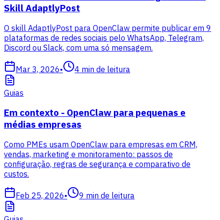
Skill AdaptlyPost
O skill AdaptlyPost para OpenClaw permite publicar em 9
plataformas de redes sociais pelo WhatsApp, Telegram,
Discord ou Slack, com uma só mensagem.
Mar 3, 2026
•
4
min de leitura
Guias
Em contexto - OpenClaw para pequenas e
médias empresas
Como PMEs usam OpenClaw para empresas em CRM,
vendas, marketing e monitoramento: passos de
configuração, regras de segurança e comparativo de
custos.
Feb 25, 2026
•
9
min de leitura
Guias