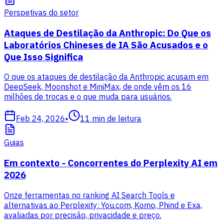
Perspetivas do setor
Ataques de Destilação da Anthropic: Do Que os
Laboratórios Chineses de IA São Acusados e o
Que Isso Significa
O que os ataques de destilação da Anthropic acusam em
DeepSeek, Moonshot e MiniMax, de onde vêm os 16
milhões de trocas e o que muda para usuários.
Feb 24, 2026
•
11
min de leitura
Guias
Em contexto - Concorrentes do Perplexity AI em
2026
Onze ferramentas no ranking AI Search Tools e
alternativas ao Perplexity: You.com, Komo, Phind e Exa,
avaliadas por precisão, privacidade e preço.