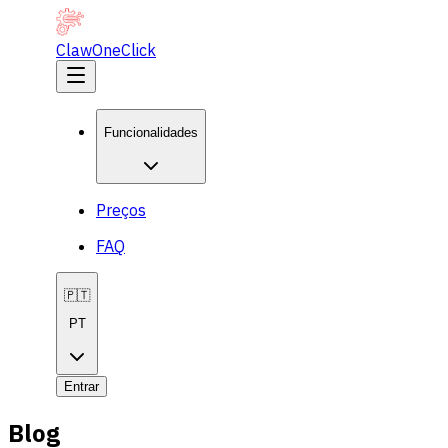
ClawOneClick
Funcionalidades
Preços
FAQ
🇵🇹
PT
Entrar
Blog