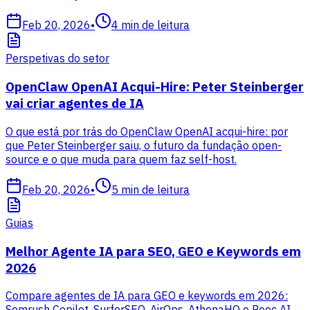
Feb 20, 2026
•
4
min de leitura
Perspetivas do setor
OpenClaw OpenAI Acqui-Hire: Peter Steinberger
vai criar agentes de IA
O que está por trás do OpenClaw OpenAI acqui-hire: por
que Peter Steinberger saiu, o futuro da fundação open-
source e o que muda para quem faz self-host.
Feb 20, 2026
•
5
min de leitura
Guias
Melhor Agente IA para SEO, GEO e Keywords em
2026
Compare agentes de IA para GEO e keywords em 2026:
Semrush Copilot, SurferSEO, AirOps, AthenaHQ e Peec AI,