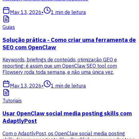
May 13, 2026
•
1
min de leitura
Guias
Solução prática - Como criar uma ferramenta de
SEO com OpenClaw
Keywords, briefings de conteúdo, otimização GEO e
reporting: é assim que um OpenClaw SEO tool com
Flowsery roda toda semana, e não uma única vez.
May 13, 2026
•
1
min de leitura
Tutoriais
Usar OpenClaw social media posting skills com
AdaptlyPost
Com o AdaptlyPost, os OpenClaw social media posting