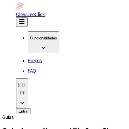
ClawOneClick
Funcionalidades
Preços
FAQ
🇵🇹
PT
Entrar
Guias