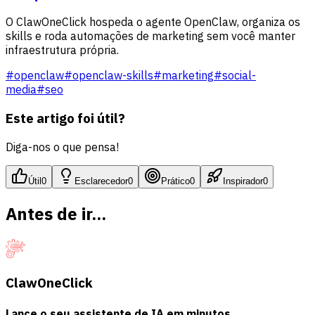
O ClawOneClick hospeda o agente OpenClaw, organiza os
skills e roda automações de marketing sem você manter
infraestrutura própria.
#
openclaw
#
openclaw-skills
#
marketing
#
social-
media
#
seo
Este artigo foi útil?
Diga-nos o que pensa!
Útil
0
Esclarecedor
0
Prático
0
Inspirador
0
Antes de ir...
ClawOneClick
Lance o seu assistente de IA em minutos