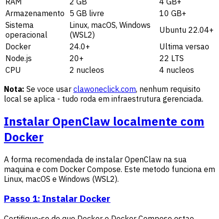
RAM
2 GB
4 GB+
Armazenamento
5 GB livre
10 GB+
Sistema
Linux, macOS, Windows
Ubuntu 22.04+
operacional
(WSL2)
Docker
24.0+
Ultima versao
Node.js
20+
22 LTS
CPU
2 nucleos
4 nucleos
Nota:
Se voce usar
clawoneclick.com
, nenhum requisito
local se aplica - tudo roda em infraestrutura gerenciada.
Instalar OpenClaw localmente com
Docker
A forma recomendada de instalar OpenClaw na sua
maquina e com Docker Compose. Este metodo funciona em
Linux, macOS e Windows (WSL2).
Passo 1: Instalar Docker
Certifique-se de que Docker e Docker Compose estao