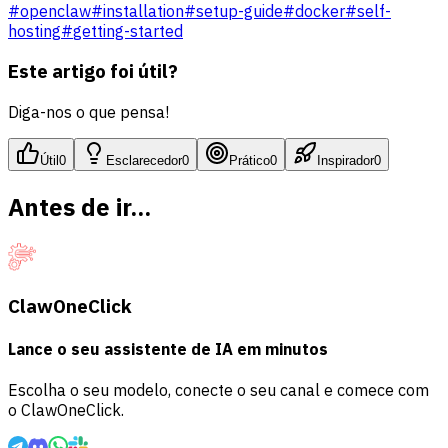
#
openclaw
#
installation
#
setup-guide
#
docker
#
self-
hosting
#
getting-started
Este artigo foi útil?
Diga-nos o que pensa!
Útil
0
Esclarecedor
0
Prático
0
Inspirador
0
Antes de ir...
ClawOneClick
Lance o seu assistente de IA em minutos
Escolha o seu modelo, conecte o seu canal e comece com
o ClawOneClick.