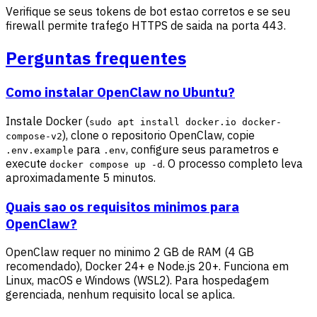
Verifique se seus tokens de bot estao corretos e se seu
firewall permite trafego HTTPS de saida na porta 443.
Perguntas frequentes
Como instalar OpenClaw no Ubuntu?
Instale Docker (
sudo apt install docker.io docker-
), clone o repositorio OpenClaw, copie
compose-v2
para
, configure seus parametros e
.env.example
.env
execute
. O processo completo leva
docker compose up -d
aproximadamente 5 minutos.
Quais sao os requisitos minimos para
OpenClaw?
OpenClaw requer no minimo 2 GB de RAM (4 GB
recomendado), Docker 24+ e Node.js 20+. Funciona em
Linux, macOS e Windows (WSL2). Para hospedagem
gerenciada, nenhum requisito local se aplica.