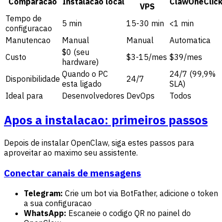
Comparacao
Instalacao local
ClawOneClic
VPS
Tempo de
5 min
15-30 min
<1 min
configuracao
Manutencao
Manual
Manual
Automatica
$0 (seu
Custo
$3-15/mes
$39/mes
hardware)
Quando o PC
24/7 (99,9%
Disponibilidade
24/7
esta ligado
SLA)
Ideal para
Desenvolvedores
DevOps
Todos
Apos a instalacao: primeiros passos
Depois de instalar OpenClaw, siga estes passos para
aproveitar ao maximo seu assistente.
Conectar canais de mensagens
Telegram:
Crie um bot via BotFather, adicione o token
a sua configuracao
WhatsApp:
Escaneie o codigo QR no painel do