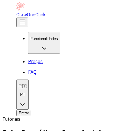
ClawOneClick
Funcionalidades
Preços
FAQ
🇵🇹
PT
Entrar
Tutoriais