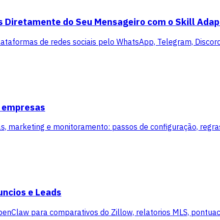
s Diretamente do Seu Mensageiro com o Skill Adap
lataformas de redes sociais pelo WhatsApp, Telegram, Disco
s empresas
arketing e monitoramento: passos de configuração, regras 
uncios e Leads
OpenClaw para comparativos do Zillow, relatorios MLS, pontuac