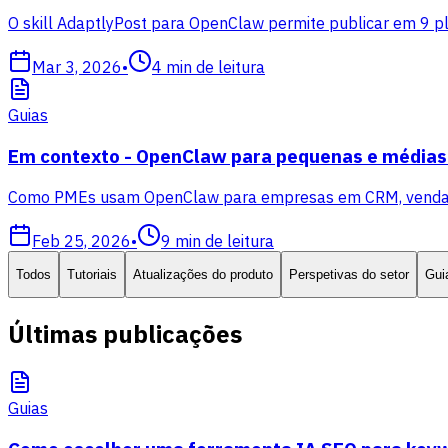
O skill AdaptlyPost para OpenClaw permite publicar em 9 p
Mar 3, 2026
•
4
min de leitura
Guias
Em contexto - OpenClaw para pequenas e média
Como PMEs usam OpenClaw para empresas em CRM, vendas, m
Feb 25, 2026
•
9
min de leitura
Todos
Tutoriais
Atualizações do produto
Perspetivas do setor
Gui
Últimas publicações
Guias