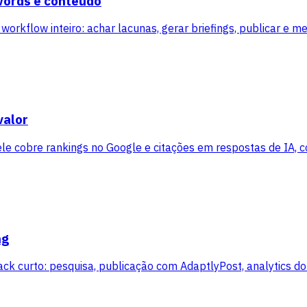
words e conteúdo
orkflow inteiro: achar lacunas, gerar briefings, publicar e m
valor
le cobre rankings no Google e citações em respostas de IA, co
ng
k curto: pesquisa, publicação com AdaptlyPost, analytics do