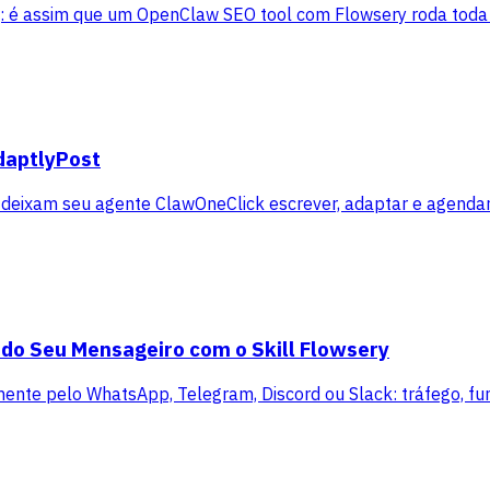
ng: é assim que um OpenClaw SEO tool com Flowsery roda toda
daptlyPost
 deixam seu agente ClawOneClick escrever, adaptar e agendar
 do Seu Mensageiro com o Skill Flowsery
mente pelo WhatsApp, Telegram, Discord ou Slack: tráfego, funi