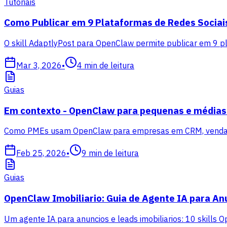
Tutoriais
Como Publicar em 9 Plataformas de Redes Sociai
O skill AdaptlyPost para OpenClaw permite publicar em 9 p
Mar 3, 2026
•
4
min de leitura
Guias
Em contexto - OpenClaw para pequenas e média
Como PMEs usam OpenClaw para empresas em CRM, vendas, m
Feb 25, 2026
•
9
min de leitura
Guias
OpenClaw Imobiliario: Guia de Agente IA para An
Um agente IA para anuncios e leads imobiliarios: 10 skills 