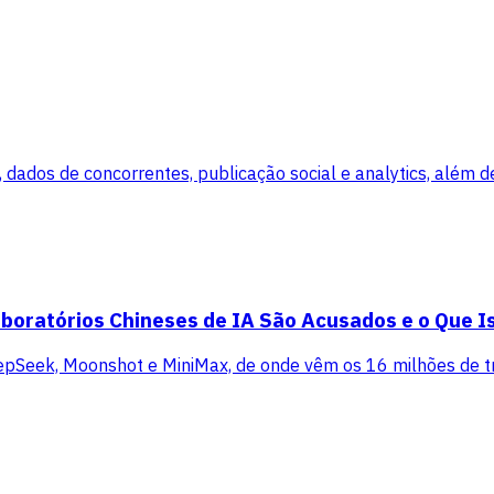
dados de concorrentes, publicação social e analytics, além de
boratórios Chineses de IA São Acusados e o Que Is
pSeek, Moonshot e MiniMax, de onde vêm os 16 milhões de tr