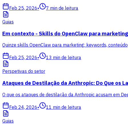
Feb 25, 2026
•
7
min de leitura
Guias
Em contexto - Skills do OpenClaw para marketing
Quinze skills OpenClaw para marketing: keywords, conteúdo, 
Feb 25, 2026
•
13
min de leitura
Perspetivas do setor
Ataques de Destilação da Anthropic: Do Que os La
O que os ataques de destilação da Anthropic acusam em Dee
Feb 24, 2026
•
11
min de leitura
Guias