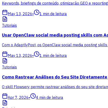
Keywords, briefings de conteúdo, otimização GEO e reporti
May 13, 2026
•
1
min de leitura
Tutoriais
Usar OpenClaw social media posting skills com A
Com o AdaptlyPost, os OpenClaw social media posting skills
May 13, 2026
•
1
min de leitura
Tutoriais
Como Rastrear Análises do Seu Site Diretamente
O skill Flowsery permite rastrear análises do seu site direta
Apr 7, 2026
•
4
min de leitura