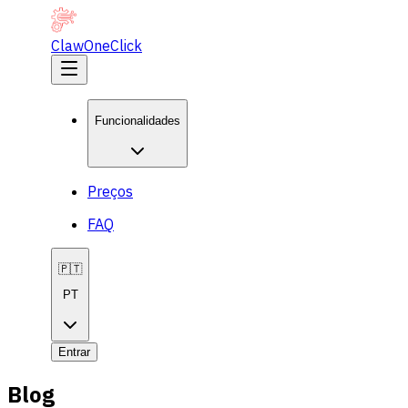
ClawOneClick
Funcionalidades
Preços
FAQ
🇵🇹
PT
Entrar
Blog