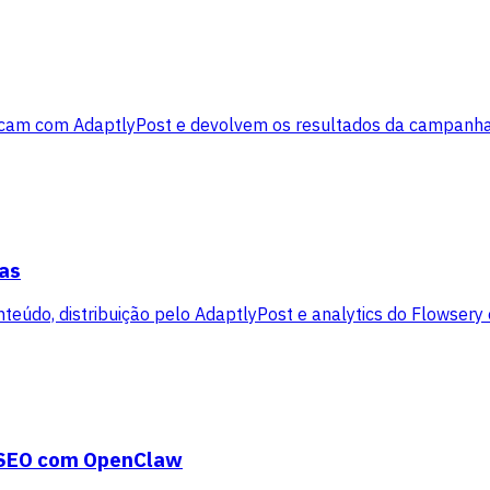
icam com AdaptlyPost e devolvem os resultados da campanha
as
eúdo, distribuição pelo AdaptlyPost e analytics do Flowsery 
e SEO com OpenClaw