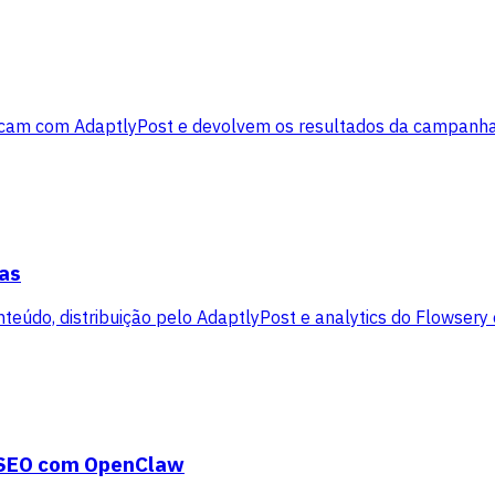
icam com AdaptlyPost e devolvem os resultados da campanha
as
eúdo, distribuição pelo AdaptlyPost e analytics do Flowsery 
e SEO com OpenClaw