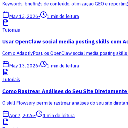
Keywords, briefings de conteúdo, otimização GEO e reporti
May 13, 2026
•
1
min de leitura
Tutoriais
Usar OpenClaw social media posting skills com A
Com o AdaptlyPost, os OpenClaw social media posting skills
May 13, 2026
•
1
min de leitura
Tutoriais
Como Rastrear Análises do Seu Site Diretamente
O skill Flowsery permite rastrear análises do seu site direta
Apr 7, 2026
•
4
min de leitura