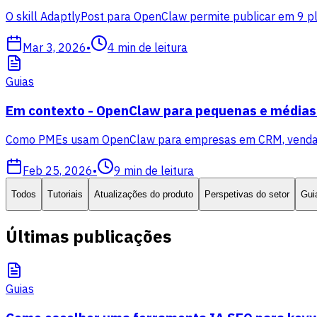
O skill AdaptlyPost para OpenClaw permite publicar em 9 p
Mar 3, 2026
•
4
min de leitura
Guias
Em contexto - OpenClaw para pequenas e média
Como PMEs usam OpenClaw para empresas em CRM, vendas, m
Feb 25, 2026
•
9
min de leitura
Todos
Tutoriais
Atualizações do produto
Perspetivas do setor
Gui
Últimas publicações
Guias