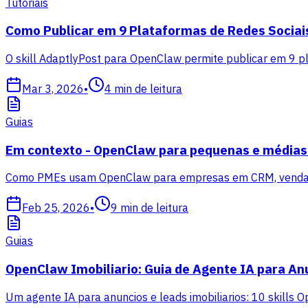
Tutoriais
Como Publicar em 9 Plataformas de Redes Sociai
O skill AdaptlyPost para OpenClaw permite publicar em 9 p
Mar 3, 2026
•
4
min de leitura
Guias
Em contexto - OpenClaw para pequenas e média
Como PMEs usam OpenClaw para empresas em CRM, vendas, m
Feb 25, 2026
•
9
min de leitura
Guias
OpenClaw Imobiliario: Guia de Agente IA para An
Um agente IA para anuncios e leads imobiliarios: 10 skills 