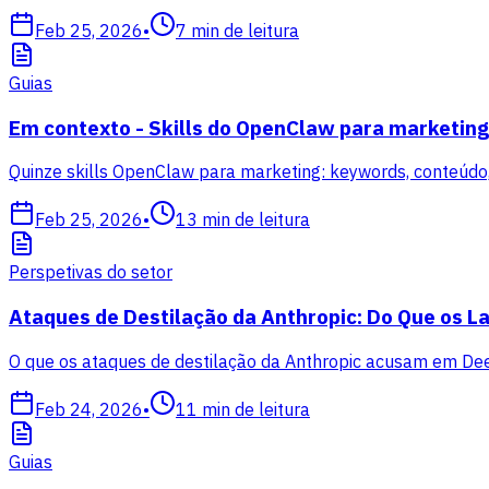
Feb 25, 2026
•
7
min de leitura
Guias
Em contexto - Skills do OpenClaw para marketing
Quinze skills OpenClaw para marketing: keywords, conteúdo, 
Feb 25, 2026
•
13
min de leitura
Perspetivas do setor
Ataques de Destilação da Anthropic: Do Que os La
O que os ataques de destilação da Anthropic acusam em Dee
Feb 24, 2026
•
11
min de leitura
Guias