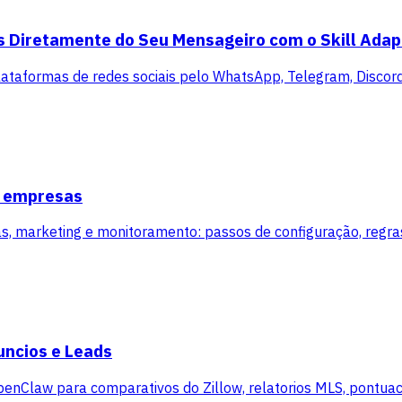
s Diretamente do Seu Mensageiro com o Skill Adap
lataformas de redes sociais pelo WhatsApp, Telegram, Disco
s empresas
arketing e monitoramento: passos de configuração, regras 
uncios e Leads
OpenClaw para comparativos do Zillow, relatorios MLS, pontuac