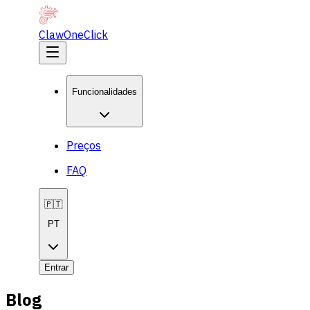
ClawOneClick
Funcionalidades
Preços
FAQ
🇵🇹
PT
Entrar
Blog