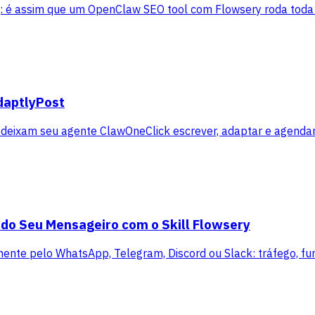
ng: é assim que um OpenClaw SEO tool com Flowsery roda toda
daptlyPost
 deixam seu agente ClawOneClick escrever, adaptar e agendar
 do Seu Mensageiro com o Skill Flowsery
mente pelo WhatsApp, Telegram, Discord ou Slack: tráfego, funi