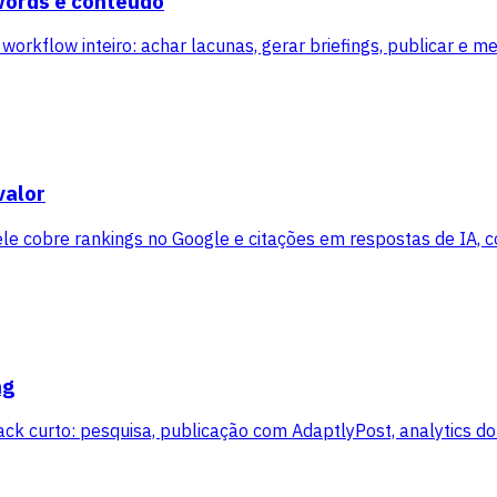
words e conteúdo
orkflow inteiro: achar lacunas, gerar briefings, publicar e m
valor
le cobre rankings no Google e citações em respostas de IA, co
ng
k curto: pesquisa, publicação com AdaptlyPost, analytics do