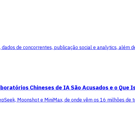
dados de concorrentes, publicação social e analytics, além de
boratórios Chineses de IA São Acusados e o Que Is
pSeek, Moonshot e MiniMax, de onde vêm os 16 milhões de tr