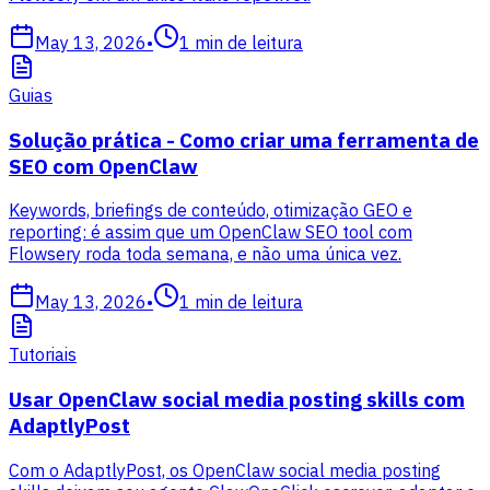
May 13, 2026
•
1
min de leitura
Guias
Solução prática - Como criar uma ferramenta de
SEO com OpenClaw
Keywords, briefings de conteúdo, otimização GEO e
reporting: é assim que um OpenClaw SEO tool com
Flowsery roda toda semana, e não uma única vez.
May 13, 2026
•
1
min de leitura
Tutoriais
Usar OpenClaw social media posting skills com
AdaptlyPost
Com o AdaptlyPost, os OpenClaw social media posting