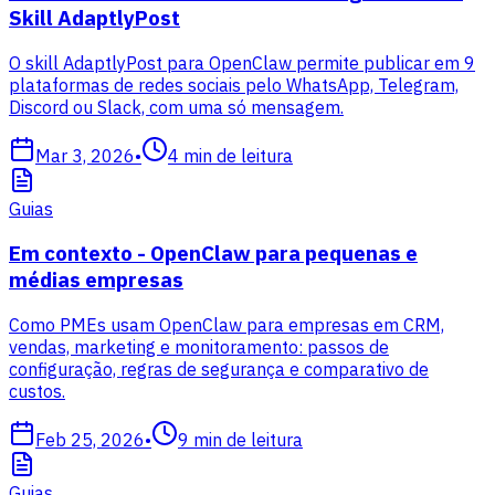
Skill AdaptlyPost
O skill AdaptlyPost para OpenClaw permite publicar em 9
plataformas de redes sociais pelo WhatsApp, Telegram,
Discord ou Slack, com uma só mensagem.
Mar 3, 2026
•
4
min de leitura
Guias
Em contexto - OpenClaw para pequenas e
médias empresas
Como PMEs usam OpenClaw para empresas em CRM,
vendas, marketing e monitoramento: passos de
configuração, regras de segurança e comparativo de
custos.
Feb 25, 2026
•
9
min de leitura
Guias