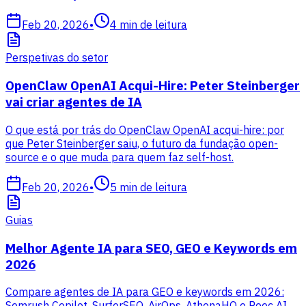
Feb 20, 2026
•
4
min de leitura
Perspetivas do setor
OpenClaw OpenAI Acqui-Hire: Peter Steinberger
vai criar agentes de IA
O que está por trás do OpenClaw OpenAI acqui-hire: por
que Peter Steinberger saiu, o futuro da fundação open-
source e o que muda para quem faz self-host.
Feb 20, 2026
•
5
min de leitura
Guias
Melhor Agente IA para SEO, GEO e Keywords em
2026
Compare agentes de IA para GEO e keywords em 2026:
Semrush Copilot, SurferSEO, AirOps, AthenaHQ e Peec AI,