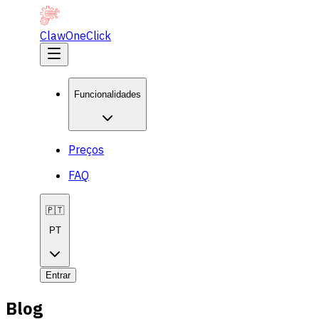
ClawOneClick
Funcionalidades
Preços
FAQ
🇵🇹
PT
Entrar
Blog