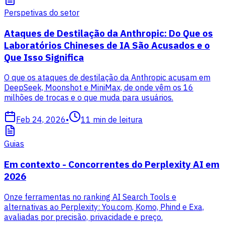
Perspetivas do setor
Ataques de Destilação da Anthropic: Do Que os
Laboratórios Chineses de IA São Acusados e o
Que Isso Significa
O que os ataques de destilação da Anthropic acusam em
DeepSeek, Moonshot e MiniMax, de onde vêm os 16
milhões de trocas e o que muda para usuários.
Feb 24, 2026
•
11
min de leitura
Guias
Em contexto - Concorrentes do Perplexity AI em
2026
Onze ferramentas no ranking AI Search Tools e
alternativas ao Perplexity: You.com, Komo, Phind e Exa,
avaliadas por precisão, privacidade e preço.