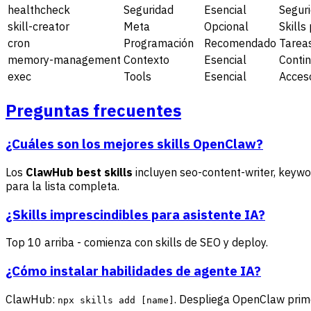
healthcheck
Seguridad
Esencial
Seguri
skill-creator
Meta
Opcional
Skills
cron
Programación
Recomendado
Tarea
memory-management
Contexto
Esencial
Contin
exec
Tools
Esencial
Acceso
Preguntas frecuentes
¿Cuáles son los mejores skills OpenClaw?
Los
ClawHub best skills
incluyen seo-content-writer, keywo
para la lista completa.
¿Skills imprescindibles para asistente IA?
Top 10 arriba - comienza con skills de SEO y deploy.
¿Cómo instalar habilidades de agente IA?
ClawHub:
. Despliega OpenClaw prim
npx skills add [name]