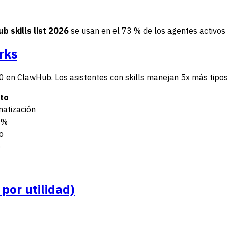
b skills list 2026
se usan en el 73 % de los agentes activos
rks
 en ClawHub. Los asistentes con skills manejan 5x más tipos 
to
atización
 %
o
o
 por utilidad)