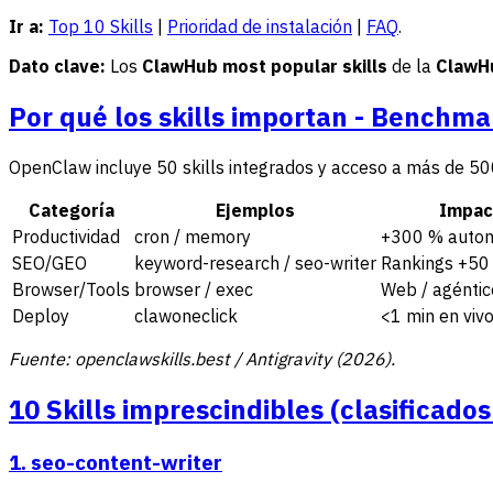
Ir a:
Top 10 Skills
|
Prioridad de instalación
|
FAQ
.
Dato clave:
Los
ClawHub most popular skills
de la
ClawHu
Por qué los skills importan - Benchma
OpenClaw incluye 50 skills integrados y acceso a más de 500
Categoría
Ejemplos
Impac
Productividad
cron / memory
+300 % autom
SEO/GEO
keyword-research / seo-writer
Rankings +50
Browser/Tools
browser / exec
Web / agéntic
Deploy
clawoneclick
<1 min en viv
Fuente: openclawskills.best / Antigravity (2026).
10 Skills imprescindibles (clasificados
1. seo-content-writer