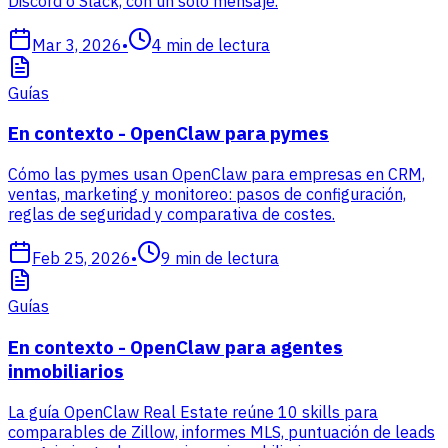
Discord o Slack, con un solo mensaje.
Mar 3, 2026
•
4
min de lectura
Guías
En contexto - OpenClaw para pymes
Cómo las pymes usan OpenClaw para empresas en CRM,
ventas, marketing y monitoreo: pasos de configuración,
reglas de seguridad y comparativa de costes.
Feb 25, 2026
•
9
min de lectura
Guías
En contexto - OpenClaw para agentes
inmobiliarios
La guía OpenClaw Real Estate reúne 10 skills para
comparables de Zillow, informes MLS, puntuación de leads