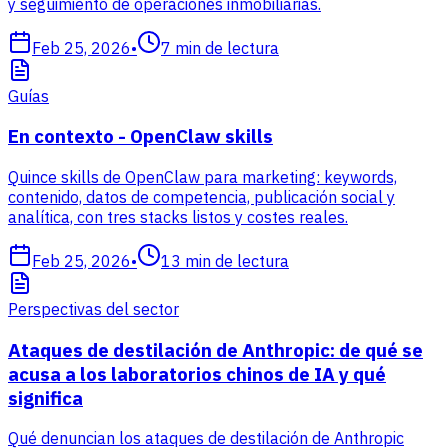
y seguimiento de operaciones inmobiliarias.
Feb 25, 2026
•
7
min de lectura
Guías
En contexto - OpenClaw skills
Quince skills de OpenClaw para marketing: keywords,
contenido, datos de competencia, publicación social y
analítica, con tres stacks listos y costes reales.
Feb 25, 2026
•
13
min de lectura
Perspectivas del sector
Ataques de destilación de Anthropic: de qué se
acusa a los laboratorios chinos de IA y qué
significa
Qué denuncian los ataques de destilación de Anthropic