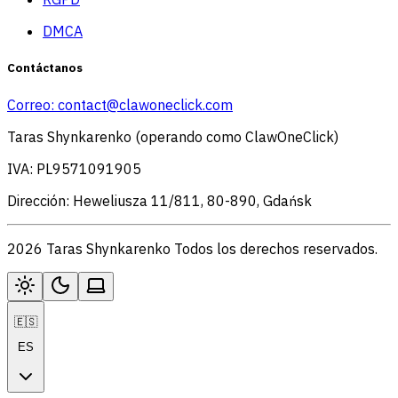
DMCA
Contáctanos
Correo:
contact@clawoneclick.com
Taras Shynkarenko (operando como ClawOneClick)
IVA: PL9571091905
Dirección: Heweliusza 11/811, 80-890, Gdańsk
2026 Taras Shynkarenko Todos los derechos reservados.
🇪🇸
ES