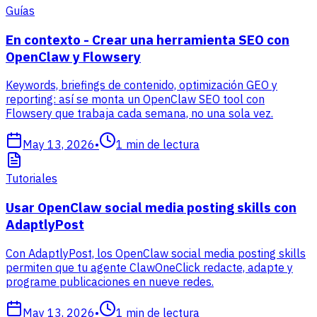
Guías
En contexto - Crear una herramienta SEO con
OpenClaw y Flowsery
Keywords, briefings de contenido, optimización GEO y
reporting: así se monta un OpenClaw SEO tool con
Flowsery que trabaja cada semana, no una sola vez.
May 13, 2026
•
1
min de lectura
Tutoriales
Usar OpenClaw social media posting skills con
AdaptlyPost
Con AdaptlyPost, los OpenClaw social media posting skills
permiten que tu agente ClawOneClick redacte, adapte y
programe publicaciones en nueve redes.
May 13, 2026
•
1
min de lectura