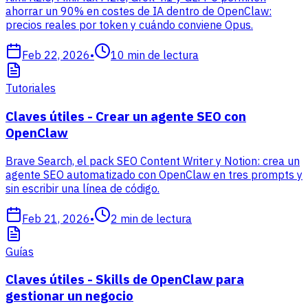
ahorrar un 90% en costes de IA dentro de OpenClaw:
precios reales por token y cuándo conviene Opus.
Feb 22, 2026
•
10
min de lectura
Tutoriales
Claves útiles - Crear un agente SEO con
OpenClaw
Brave Search, el pack SEO Content Writer y Notion: crea un
agente SEO automatizado con OpenClaw en tres prompts y
sin escribir una línea de código.
Feb 21, 2026
•
2
min de lectura
Guías
Claves útiles - Skills de OpenClaw para
gestionar un negocio