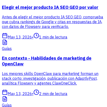
Elegir el mejor producto IA SEO GEO por valor
Antes de elegir el mejor producto IA SEO GEO, comprueba
que cubra rankings de Google y citas en respuestas de IA,
con datos de Flowsery para verificarlo.
May 13, 2026
•
1
min de lectura
Guías
En contexto - Habilidades de marketing de
OpenClaw
Los mejores skills OpenClaw para marketing forman un
stack corto: investigación, publicación con AdaptlyPost,
analítica Flowsery y agentes ClawOneClick.
May 13, 2026
•
2
min de lectura
Guías