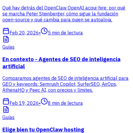
Qué hay detrás del OpenClaw OpenAI acqui-hire: por qué
se marcha Peter Steinberger, cómo sigue la fundación
open-source y qué cambia para quien se autoaloja.
Feb 20, 2026
•
5
min de lectura
Guías
En contexto - Agentes de SEO de inteligencia
artificial
Comparamos agentes de SEO de inteligencia artificial para
GEO y keywords: Semrush Copilot, SurferSEO, AirOps,
AthenaHQ y Peec AI, con precios y límites.
Feb 19, 2026
•
8
min de lectura
Guías
Elige bien tu OpenClaw hosting