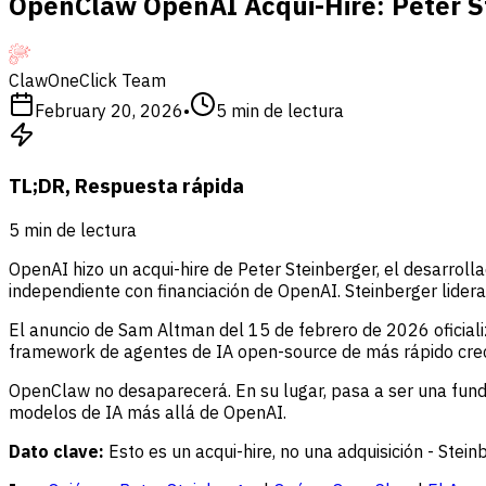
OpenClaw OpenAI Acqui-Hire: Peter St
ClawOneClick Team
February 20, 2026
•
5
min de lectura
TL;DR, Respuesta rápida
5
min de lectura
OpenAI hizo un acqui-hire de Peter Steinberger, el desarro
independiente con financiación de OpenAI. Steinberger lide
El anuncio de Sam Altman del 15 de febrero de 2026 oficiali
framework de agentes de IA open-source de más rápido crec
OpenClaw no desaparecerá. En su lugar, pasa a ser una funda
modelos de IA más allá de OpenAI.
Dato clave:
Esto es un acqui-hire, no una adquisición - St