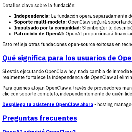
Detalles clave sobre la fundación:
Independencia:
La fundación opera separadamente d
Soporte multi-modelo:
OpenClaw seguirá soportando 
Impulsado por la comunidad:
Steinberger lo describ
Patrocinio de OpenAI:
OpenAI proporcionará financiac
Esto refleja otras fundaciones open-source exitosas en tecn
Qué significa para los usuarios de Op
Si estás ejecutando OpenClaw hoy, nada cambia de inmediato
realmente fortalece la independencia de OpenClaw al elimin
Para quienes alojan OpenClaw a través de proveedores mana
clic con soporte completo, independientemente de quién lid
Despliega tu asistente OpenClaw ahora
- hosting managed
Preguntas frecuentes
OpenAI adquirió OpenClaw?