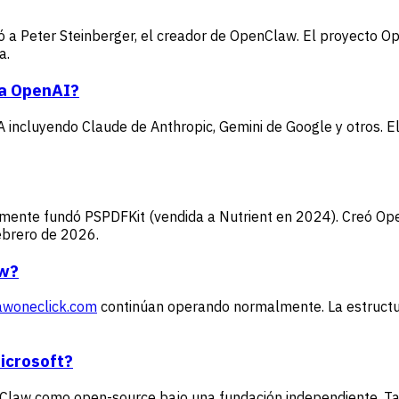
ató a Peter Steinberger, el creador de OpenClaw. El proyecto
a.
 a OpenAI?
incluyendo Claude de Anthropic, Gemini de Google y otros. El
iormente fundó PSPDFKit (vendida a Nutrient en 2024). Creó 
ebrero de 2026.
aw?
awoneclick.com
continúan operando normalmente. La estructu
icrosoft?
law como open-source bajo una fundación independiente. Tan