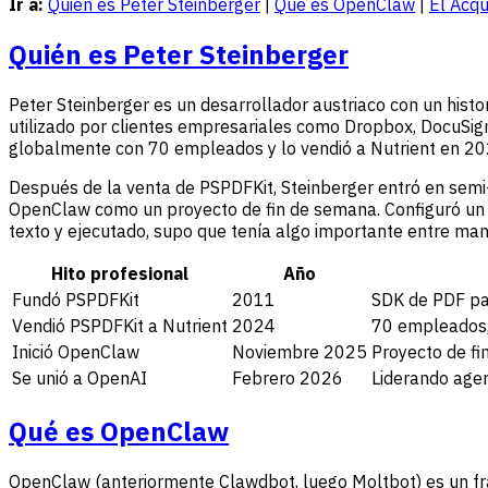
Ir a:
Quién es Peter Steinberger
|
Qué es OpenClaw
|
El Acqu
Quién es Peter Steinberger
Peter Steinberger es un desarrollador austriaco con un his
utilizado por clientes empresariales como Dropbox, DocuSign
globalmente con 70 empleados y lo vendió a Nutrient en 20
Después de la venta de PSPDFKit, Steinberger entró en semi-
OpenClaw como un proyecto de fin de semana. Configuró un 
texto y ejecutado, supo que tenía algo importante entre man
Hito profesional
Año
Fundó PSPDFKit
2011
SDK de PDF p
Vendió PSPDFKit a Nutrient
2024
70 empleados, 
Inició OpenClaw
Noviembre 2025
Proyecto de f
Se unió a OpenAI
Febrero 2026
Liderando age
Qué es OpenClaw
OpenClaw (anteriormente Clawdbot, luego Moltbot) es un fr