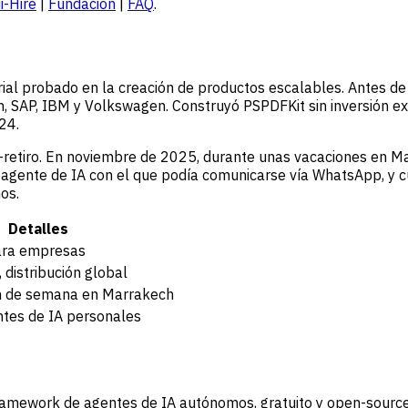
i-Hire
|
Fundación
|
FAQ
.
torial probado en la creación de productos escalables. Antes 
, SAP, IBM y Volkswagen. Construyó PSPDFKit sin inversión ex
24.
retiro. En noviembre de 2025, durante unas vacaciones en Mar
agente de IA con el que podía comunicarse vía WhatsApp, y 
os.
Detalles
ara empresas
distribución global
in de semana en Marrakech
ntes de IA personales
amework de agentes de IA autónomos, gratuito y open-source.