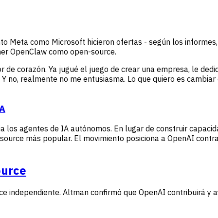
to Meta como Microsoft hicieron ofertas - según los informes,
ener OpenClaw como open-source.
r de corazón. Ya jugué el juego de crear una empresa, le dediq
 no, realmente no me entusiasma. Lo que quiero es cambiar e
IA
ia los agentes de IA autónomos. En lugar de construir capaci
source más popular. El movimiento posiciona a OpenAI contr
ource
e independiente. Altman confirmó que OpenAI contribuirá y a