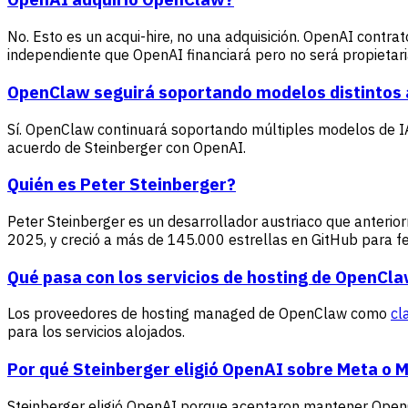
No. Esto es un acqui-hire, no una adquisición. OpenAI contr
independiente que OpenAI financiará pero no será propietari
OpenClaw seguirá soportando modelos distintos
Sí. OpenClaw continuará soportando múltiples modelos de IA 
acuerdo de Steinberger con OpenAI.
Quién es Peter Steinberger?
Peter Steinberger es un desarrollador austriaco que anter
2025, y creció a más de 145.000 estrellas en GitHub para f
Qué pasa con los servicios de hosting de OpenCl
Los proveedores de hosting managed de OpenClaw como
cl
para los servicios alojados.
Por qué Steinberger eligió OpenAI sobre Meta o M
Steinberger eligió OpenAI porque aceptaron mantener OpenC