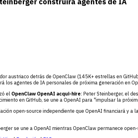
einberger construirá agentes de IA
llador austriaco detrás de OpenClaw (145K+ estrellas en GitH
rará los agentes de IA personales de próxima generación en Op
zó el
OpenClaw OpenAI acqui-hire
: Peter Steinberger, el d
imiento en GitHub, se une a OpenAI para "impulsar la próxim
ción open-source independiente que OpenAI financiará y a la 
einberger se une a OpenAI mientras OpenClaw permanece open-