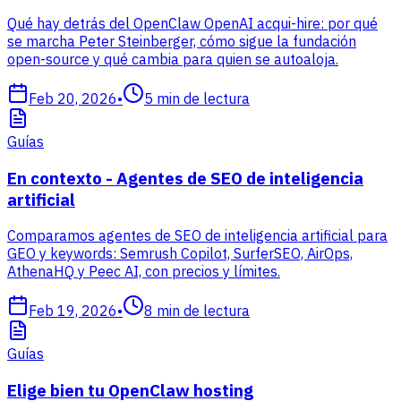
Qué hay detrás del OpenClaw OpenAI acqui-hire: por qué
se marcha Peter Steinberger, cómo sigue la fundación
open-source y qué cambia para quien se autoaloja.
Feb 20, 2026
•
5
min de lectura
Guías
En contexto - Agentes de SEO de inteligencia
artificial
Comparamos agentes de SEO de inteligencia artificial para
GEO y keywords: Semrush Copilot, SurferSEO, AirOps,
AthenaHQ y Peec AI, con precios y límites.
Feb 19, 2026
•
8
min de lectura
Guías
Elige bien tu OpenClaw hosting