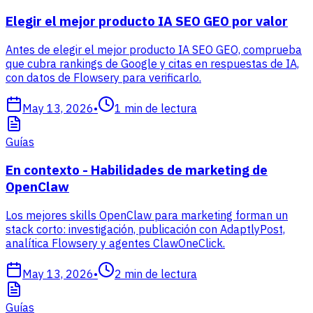
Elegir el mejor producto IA SEO GEO por valor
Antes de elegir el mejor producto IA SEO GEO, comprueba
que cubra rankings de Google y citas en respuestas de IA,
con datos de Flowsery para verificarlo.
May 13, 2026
•
1
min de lectura
Guías
En contexto - Habilidades de marketing de
OpenClaw
Los mejores skills OpenClaw para marketing forman un
stack corto: investigación, publicación con AdaptlyPost,
analítica Flowsery y agentes ClawOneClick.
May 13, 2026
•
2
min de lectura
Guías