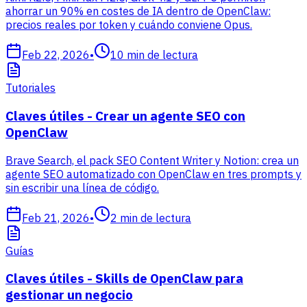
ahorrar un 90% en costes de IA dentro de OpenClaw:
precios reales por token y cuándo conviene Opus.
Feb 22, 2026
•
10
min de lectura
Tutoriales
Claves útiles - Crear un agente SEO con
OpenClaw
Brave Search, el pack SEO Content Writer y Notion: crea un
agente SEO automatizado con OpenClaw en tres prompts y
sin escribir una línea de código.
Feb 21, 2026
•
2
min de lectura
Guías
Claves útiles - Skills de OpenClaw para
gestionar un negocio