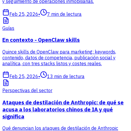
y seguimiento de operaciones inmobiliarias.
Feb 25, 2026
•
7
min de lectura
Guías
En contexto - OpenClaw skills
Quince skills de OpenClaw para marketing: keywords,
contenido, datos de competencia, publicación social y
analítica, con tres stacks listos y costes reales.
Feb 25, 2026
•
13
min de lectura
Perspectivas del sector
Ataques de destilación de Anthropic: de qué se
acusa a los laboratorios chinos de IA y qué
significa
Qué denuncian los ataques de destilación de Anthropic