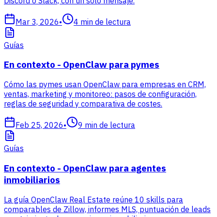
Discord o Slack, con un solo mensaje.
Mar 3, 2026
•
4
min de lectura
Guías
En contexto - OpenClaw para pymes
Cómo las pymes usan OpenClaw para empresas en CRM,
ventas, marketing y monitoreo: pasos de configuración,
reglas de seguridad y comparativa de costes.
Feb 25, 2026
•
9
min de lectura
Guías
En contexto - OpenClaw para agentes
inmobiliarios
La guía OpenClaw Real Estate reúne 10 skills para
comparables de Zillow, informes MLS, puntuación de leads