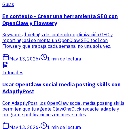
Guías
En contexto - Crear una herramienta SEO con
OpenClaw y Flowsery
Keywords, briefings de contenido, optimización GEO y
reporting: así se monta un OpenClaw SEO tool con
Flowsery que trabaja cada semana, no una sola vez.
May 13, 2026
•
1
min de lectura
Tutoriales
Usar OpenClaw social media posting skills con
AdaptlyPost
Con AdaptlyPost, los OpenClaw social media posting skills
permiten que tu agente ClawOneClick redacte, adapte y
programe publicaciones en nueve redes.
May 13, 2026
•
1
min de lectura