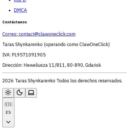
DMCA
Contáctanos
Correo:
contact@clawoneclick.com
Taras Shynkarenko (operando como ClawOneClick)
IVA: PL9571091905
Dirección: Heweliusza 11/811, 80-890, Gdańsk
2026 Taras Shynkarenko Todos los derechos reservados.
🇪🇸
ES