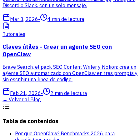
Discord o Slack, con un solo mensaje.
Mar 3, 2026
•
4
min de lectura
Tutoriales
Claves útiles - Crear un agente SEO con
OpenClaw
Brave Search, el pack SEO Content Writer y Notion: crea un
agente SEO automatizado con OpenClaw en tres prompts y
sin escribir una línea de código.
Feb 21, 2026
•
2
min de lectura
←
Volver al Blog
Tabla de contenidos
Por que OpenClaw? Benchmarks 2026 para
despliegues rapidos