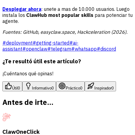
Desplegar ahora
: unete a mas de 10.000 usuarios. Luego
instala los
ClawHub most popular skills
para potenciar tu
agente.
Fuentes: GitHub, easyclaw.space, Hackceleration (2026).
#
deployment
#
getting-started
#
ai-
assistant
#
openclaw
#
telegram
#
whatsapp
#
discord
¿Te resultó útil este artículo?
¡Cuéntanos qué opinas!
Útil
0
Informativo
0
Práctico
0
Inspirador
0
Antes de irte...
ClawOneClick