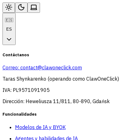
🇪🇸
ES
Contáctanos
Correo:
contact@clawoneclick.com
Taras Shynkarenko (operando como ClawOneClick)
IVA: PL9571091905
Dirección: Heweliusza 11/811, 80-890, Gdańsk
Funcionalidades
Modelos de IA y BYOK
Agentes y habilidades de IA