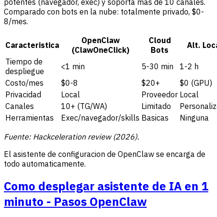
potentes (navegador, exec) y soporta mas de 10 canales.
Comparado con bots en la nube: totalmente privado, $0-
8/mes.
OpenClaw
Cloud
Caracteristica
Alt. Loc
(ClawOneClick)
Bots
Tiempo de
<1 min
5-30 min
1-2 h
despliegue
Costo/mes
$0-8
$20+
$0 (GPU)
Privacidad
Local
Proveedor
Local
Canales
10+ (TG/WA)
Limitado
Personali
Herramientas
Exec/navegador/skills
Basicas
Ninguna
Fuente: Hackceleration review (2026).
El asistente de configuracion de OpenClaw se encarga de
todo automaticamente.
Como desplegar asistente de IA en 1
minuto - Pasos OpenClaw