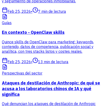
y seguimiento de operaciones inmobiliarias.
Feb 25, 2026
•
7
min de lectura
Guías
En contexto - OpenClaw skills
Quince skills de OpenClaw para marketing: keywords,
contenido, datos de competencia, publicación social y
analítica, con tres stacks listos y costes reales.
Feb 25, 2026
•
13
min de lectura
Perspectivas del sector
Ataques de destilación de Anthropic: de qué se
acusa a los laboratorios chinos de IA y qué
significa
Qué denuncian los ataques de destilación de Anthropic