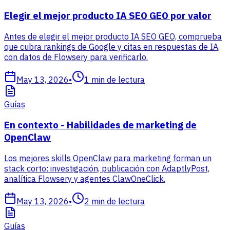
Elegir el mejor producto IA SEO GEO por valor
Antes de elegir el mejor producto IA SEO GEO, comprueba
que cubra rankings de Google y citas en respuestas de IA,
con datos de Flowsery para verificarlo.
May 13, 2026
•
1
min de lectura
Guías
En contexto - Habilidades de marketing de
OpenClaw
Los mejores skills OpenClaw para marketing forman un
stack corto: investigación, publicación con AdaptlyPost,
analítica Flowsery y agentes ClawOneClick.
May 13, 2026
•
2
min de lectura
Guías