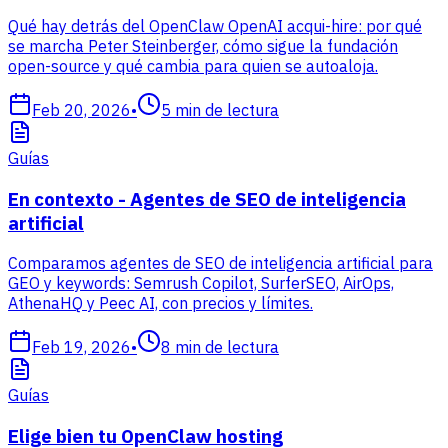
Qué hay detrás del OpenClaw OpenAI acqui-hire: por qué
se marcha Peter Steinberger, cómo sigue la fundación
open-source y qué cambia para quien se autoaloja.
Feb 20, 2026
•
5
min de lectura
Guías
En contexto - Agentes de SEO de inteligencia
artificial
Comparamos agentes de SEO de inteligencia artificial para
GEO y keywords: Semrush Copilot, SurferSEO, AirOps,
AthenaHQ y Peec AI, con precios y límites.
Feb 19, 2026
•
8
min de lectura
Guías
Elige bien tu OpenClaw hosting