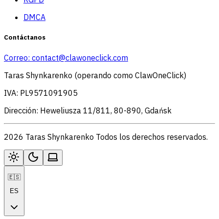
DMCA
Contáctanos
Correo:
contact@clawoneclick.com
Taras Shynkarenko (operando como ClawOneClick)
IVA: PL9571091905
Dirección: Heweliusza 11/811, 80-890, Gdańsk
2026 Taras Shynkarenko Todos los derechos reservados.
🇪🇸
ES