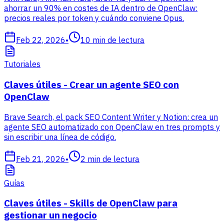
ahorrar un 90% en costes de IA dentro de OpenClaw:
precios reales por token y cuándo conviene Opus.
Feb 22, 2026
•
10
min de lectura
Tutoriales
Claves útiles - Crear un agente SEO con
OpenClaw
Brave Search, el pack SEO Content Writer y Notion: crea un
agente SEO automatizado con OpenClaw en tres prompts y
sin escribir una línea de código.
Feb 21, 2026
•
2
min de lectura
Guías
Claves útiles - Skills de OpenClaw para
gestionar un negocio