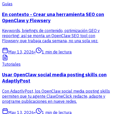
Guías
En contexto - Crear una herramienta SEO con
OpenClaw y Flowsery
Keywords, briefings de contenido, optimización GEO y
reporting: así se monta un OpenClaw SEO tool con
Flowsery que trabaja cada semana, no una sola vez.
May 13, 2026
•
1
min de lectura
Tutoriales
Usar OpenClaw social media posting skills con
AdaptlyPost
Con AdaptlyPost, los OpenClaw social media posting skills
permiten que tu agente ClawOneClick redacte, adapte y
programe publicaciones en nueve redes.
May 13, 2026
•
1
min de lectura