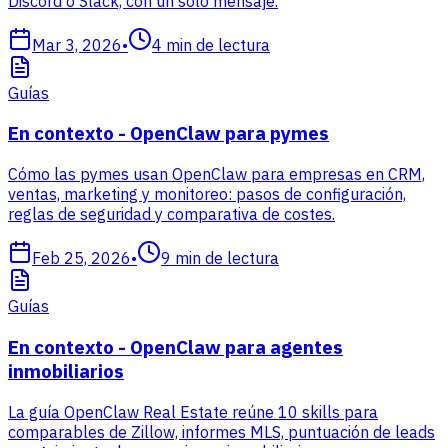
Discord o Slack, con un solo mensaje.
Mar 3, 2026
•
4
min de lectura
Guías
En contexto - OpenClaw para pymes
Cómo las pymes usan OpenClaw para empresas en CRM,
ventas, marketing y monitoreo: pasos de configuración,
reglas de seguridad y comparativa de costes.
Feb 25, 2026
•
9
min de lectura
Guías
En contexto - OpenClaw para agentes
inmobiliarios
La guía OpenClaw Real Estate reúne 10 skills para
comparables de Zillow, informes MLS, puntuación de leads