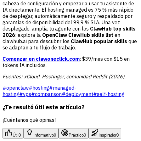
cabeza de configuración y empezar a usar tu asistente de
IA directamente. El hosting managed es 75 % más rápido
de desplegar, automáticamente seguro y respaldado por
garantías de disponibilidad del 99,9 % SLA. Una vez
desplegado, amplía tu agente con los
ClawHub top skills
2026
: explora la
OpenClaw ClawHub skills list
en
clawhub.ai para descubrir los
ClawHub popular skills
que
se adaptan a tu flujo de trabajo.
Comenzar en clawoneclick.com
: $39/mes con $15 en
tokens IA incluidos.
Fuentes: xCloud, Hostinger, comunidad Reddit (2026).
#
openclaw
#
hosting
#
managed-
hosting
#
vps
#
comparison
#
deployment
#
self-hosting
¿Te resultó útil este artículo?
¡Cuéntanos qué opinas!
Útil
0
Informativo
0
Práctico
0
Inspirador
0