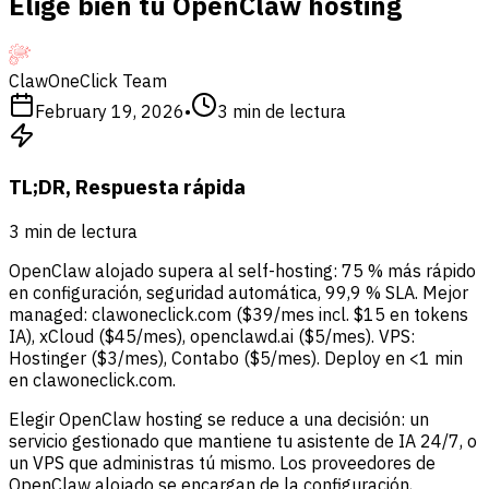
Elige bien tu OpenClaw hosting
ClawOneClick Team
February 19, 2026
•
3
min de lectura
TL;DR, Respuesta rápida
3
min de lectura
OpenClaw alojado supera al self-hosting: 75 % más rápido
en configuración, seguridad automática, 99,9 % SLA. Mejor
managed: clawoneclick.com ($39/mes incl. $15 en tokens
IA), xCloud ($45/mes), openclawd.ai ($5/mes). VPS:
Hostinger ($3/mes), Contabo ($5/mes). Deploy en <1 min
en clawoneclick.com.
Elegir OpenClaw hosting se reduce a una decisión: un
servicio gestionado que mantiene tu asistente de IA 24/7, o
un VPS que administras tú mismo. Los proveedores de
OpenClaw alojado se encargan de la configuración,