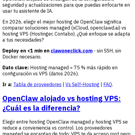
seguridad y actualizaciones para que puedas enfocarte en
usar tu asistente de IA.
En 2026, elegir el mejor hosting de OpenClaw significa
comparar soluciones managed (xCloud, openclawd.ai) vs
hosting VPS (Hostinger, Contabo). ¿Qué enfoque se adapta
a tus necesidades?
Deploy en <1 min en
clawoneclick.com
- sin SSH, sin
Docker necesario.
Dato clave:
Hosting managed = 75 % más rápido en
configuración vs VPS (datos 2026).
Ir a:
Tabla de proveedores
|
Vs Self-Hosting
|
FAQ
.
OpenClaw alojado vs hosting VPS:
¿Cuál es la diferencia?
Elegir entre hosting OpenClaw managed y hosting VPS se
reduce a conveniencia vs control. Los proveedores
managed se encargan de todo; VPS te da acceso root pero