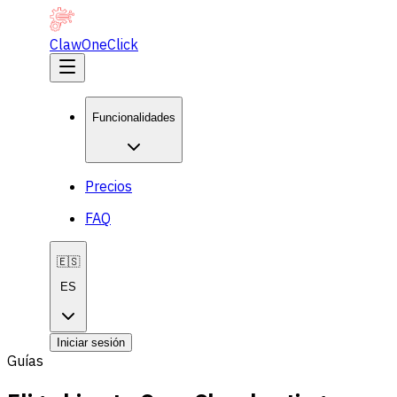
ClawOneClick
Funcionalidades
Precios
FAQ
🇪🇸
ES
Iniciar sesión
Guías