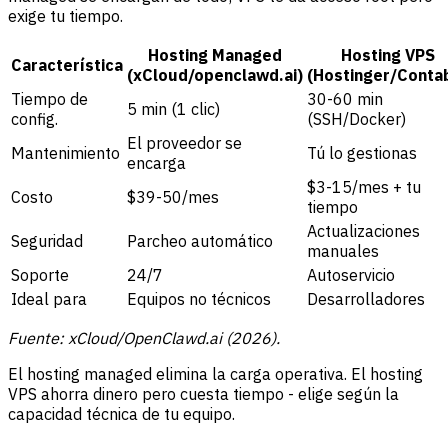
exige tu tiempo.
Hosting Managed
Hosting VPS
Característica
(xCloud/openclawd.ai)
(Hostinger/Conta
Tiempo de
30-60 min
5 min (1 clic)
config.
(SSH/Docker)
El proveedor se
Mantenimiento
Tú lo gestionas
encarga
$3-15/mes + tu
Costo
$39-50/mes
tiempo
Actualizaciones
Seguridad
Parcheo automático
manuales
Soporte
24/7
Autoservicio
Ideal para
Equipos no técnicos
Desarrolladores
Fuente: xCloud/OpenClawd.ai (2026).
El hosting managed elimina la carga operativa. El hosting
VPS ahorra dinero pero cuesta tiempo - elige según la
capacidad técnica de tu equipo.