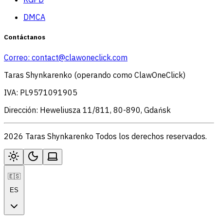
DMCA
Contáctanos
Correo:
contact@clawoneclick.com
Taras Shynkarenko (operando como ClawOneClick)
IVA: PL9571091905
Dirección: Heweliusza 11/811, 80-890, Gdańsk
2026 Taras Shynkarenko Todos los derechos reservados.
🇪🇸
ES