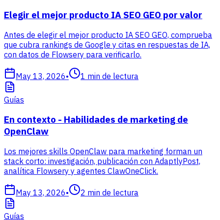
Elegir el mejor producto IA SEO GEO por valor
Antes de elegir el mejor producto IA SEO GEO, comprueba
que cubra rankings de Google y citas en respuestas de IA,
con datos de Flowsery para verificarlo.
May 13, 2026
•
1
min de lectura
Guías
En contexto - Habilidades de marketing de
OpenClaw
Los mejores skills OpenClaw para marketing forman un
stack corto: investigación, publicación con AdaptlyPost,
analítica Flowsery y agentes ClawOneClick.
May 13, 2026
•
2
min de lectura
Guías