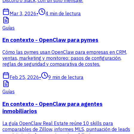
Discord o Slack, con un solo mensaje.
Mar 3, 2026
•
4
min de lectura
Guías
En contexto - OpenClaw para pymes
Cómo las pymes usan OpenClaw para empresas en CRM,
ventas, marketing y monitoreo: pasos de configuración,
reglas de seguridad y comparativa de costes.
Feb 25, 2026
•
9
min de lectura
Guías
En contexto - OpenClaw para agentes
inmobiliarios
La guía OpenClaw Real Estate reúne 10 skills para
comparables de Zillow, informes MLS, puntuación de leads