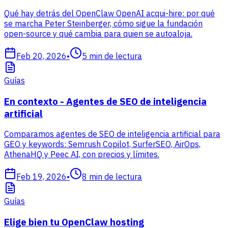
Qué hay detrás del OpenClaw OpenAI acqui-hire: por qué
se marcha Peter Steinberger, cómo sigue la fundación
open-source y qué cambia para quien se autoaloja.
Feb 20, 2026
•
5
min de lectura
Guías
En contexto - Agentes de SEO de inteligencia
artificial
Comparamos agentes de SEO de inteligencia artificial para
GEO y keywords: Semrush Copilot, SurferSEO, AirOps,
AthenaHQ y Peec AI, con precios y límites.
Feb 19, 2026
•
8
min de lectura
Guías
Elige bien tu OpenClaw hosting