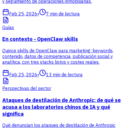
y seguimiento de operaciones inmobiliarias.
Feb 25, 2026
•
7
min de lectura
Guías
En contexto - OpenClaw skills
Quince skills de OpenClaw para marketing: keywords,
contenido, datos de competencia, publicación social y
analítica, con tres stacks listos y costes reales.
Feb 25, 2026
•
13
min de lectura
Perspectivas del sector
Ataques de destilación de Anthropic: de qué se
acusa a los laboratorios chinos de IA y qué
significa
Qué denuncian los ataques de destilación de Anthropic