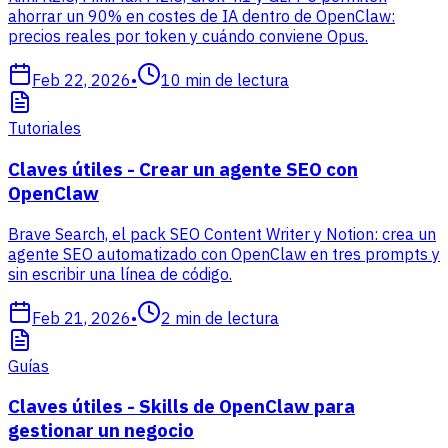
ahorrar un 90% en costes de IA dentro de OpenClaw:
precios reales por token y cuándo conviene Opus.
Feb 22, 2026
•
10
min de lectura
Tutoriales
Claves útiles - Crear un agente SEO con
OpenClaw
Brave Search, el pack SEO Content Writer y Notion: crea un
agente SEO automatizado con OpenClaw en tres prompts y
sin escribir una línea de código.
Feb 21, 2026
•
2
min de lectura
Guías
Claves útiles - Skills de OpenClaw para
gestionar un negocio