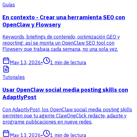
Guías
En contexto - Crear una herramienta SEO con
OpenClaw y Flowsery
Keywords, briefings de contenido, optimización GEO y
reporting: así se monta un OpenClaw SEO tool con
Flowsery que trabaja cada semana, no una sola vez.
May 13, 2026
•
1
min de lectura
Tutoriales
Usar OpenClaw social media posting skills con
AdaptlyPost
Con AdaptlyPost, los OpenClaw social media posting skills
permiten que tu agente ClawOneClick redacte, adapte y
programe publicaciones en nueve redes.
May 13, 2026
•
1
min de lectura