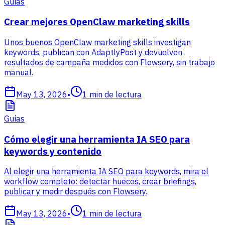
Guías
Crear mejores OpenClaw marketing skills
Unos buenos OpenClaw marketing skills investigan
keywords, publican con AdaptlyPost y devuelven
resultados de campaña medidos con Flowsery, sin trabajo
manual.
May 13, 2026
•
1
min de lectura
Guías
Cómo elegir una herramienta IA SEO para
keywords y contenido
Al elegir una herramienta IA SEO para keywords, mira el
workflow completo: detectar huecos, crear briefings,
publicar y medir después con Flowsery.
May 13, 2026
•
1
min de lectura