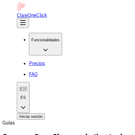
ClawOneClick
Funcionalidades
Precios
FAQ
🇪🇸
ES
Iniciar sesión
Guías