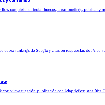
ds y contenido
kflow completo: detectar huecos, crear briefings, publicar y 
 cubra rankings de Google y citas en respuestas de IA, con da
Claw
corto: investigación, publicación con AdaptlyPost, analítica