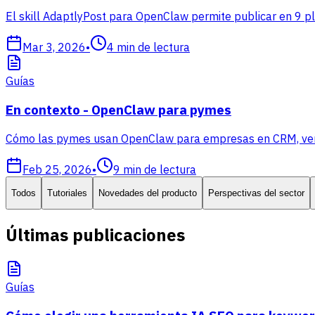
El skill AdaptlyPost para OpenClaw permite publicar en 9 p
Mar 3, 2026
•
4
min de lectura
Guías
En contexto - OpenClaw para pymes
Cómo las pymes usan OpenClaw para empresas en CRM, ventas
Feb 25, 2026
•
9
min de lectura
Todos
Tutoriales
Novedades del producto
Perspectivas del sector
Últimas publicaciones
Guías