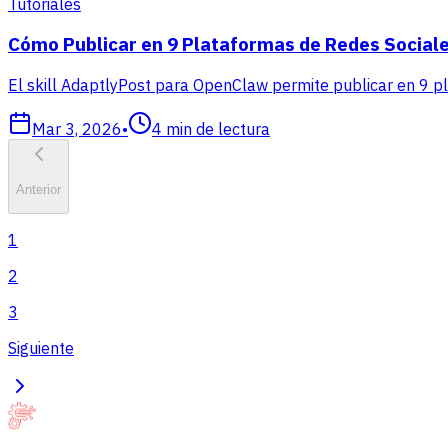
Tutoriales
Cómo Publicar en 9 Plataformas de Redes Sociale
El skill AdaptlyPost para OpenClaw permite publicar en 9 p
Mar 3, 2026
•
4
min de lectura
Anterior
1
2
3
Siguiente