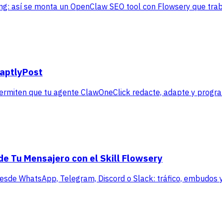
ting: así se monta un OpenClaw SEO tool con Flowsery que tra
daptlyPost
permiten que tu agente ClawOneClick redacte, adapte y progr
de Tu Mensajero con el Skill Flowsery
 desde WhatsApp, Telegram, Discord o Slack: tráfico, embudos y 