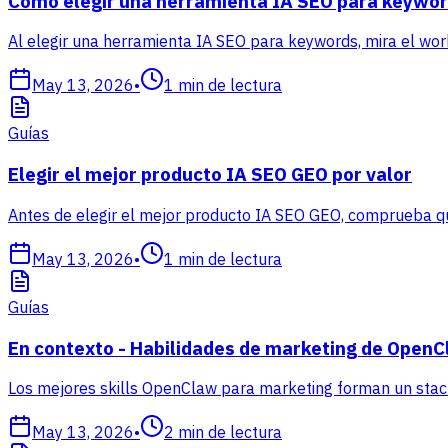
Cómo elegir una herramienta IA SEO para keywor
Al elegir una herramienta IA SEO para keywords, mira el wor
May 13, 2026
•
1
min de lectura
Guías
Elegir el mejor producto IA SEO GEO por valor
Antes de elegir el mejor producto IA SEO GEO, comprueba que
May 13, 2026
•
1
min de lectura
Guías
En contexto - Habilidades de marketing de Open
Los mejores skills OpenClaw para marketing forman un stack 
May 13, 2026
•
2
min de lectura