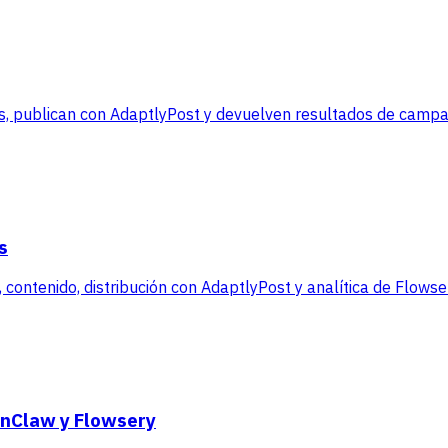
, publican con AdaptlyPost y devuelven resultados de campañ
s
contenido, distribución con AdaptlyPost y analítica de Flowse
enClaw y Flowsery