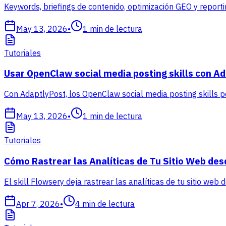
Keywords, briefings de contenido, optimización GEO y repor
May 13, 2026
•
1
min de lectura
Tutoriales
Usar OpenClaw social media posting skills con A
Con AdaptlyPost, los OpenClaw social media posting skills 
May 13, 2026
•
1
min de lectura
Tutoriales
Cómo Rastrear las Analíticas de Tu Sitio Web des
El skill Flowsery deja rastrear las analíticas de tu sitio web
Apr 7, 2026
•
4
min de lectura