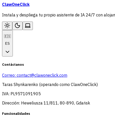
ClawOneClick
Instala y despliega tu propio asistente de IA 24/7 con aloja
🇪🇸
ES
Contáctanos
Correo:
contact@clawoneclick.com
Taras Shynkarenko (operando como ClawOneClick)
IVA: PL9571091905
Dirección: Heweliusza 11/811, 80-890, Gdańsk
Funcionalidades