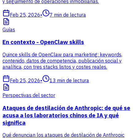
y seguimiento de operaciones inmobiliarias.
Feb 25, 2026
•
7
min de lectura
Guías
En contexto - OpenClaw skills
Quince skills de OpenClaw para marketing: keywords,
contenido, datos de competencia, publicación social y
analítica, con tres stacks listos y costes reales.
Feb 25, 2026
•
13
min de lectura
Perspectivas del sector
Ataques de destilación de Anthropic: de qué se
acusa a los laboratorios chinos de IA y qué
significa
Qué denuncian los ataques de destilación de Anthropic