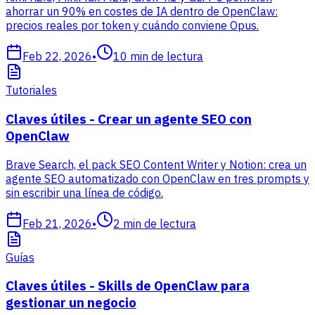
ahorrar un 90% en costes de IA dentro de OpenClaw:
precios reales por token y cuándo conviene Opus.
Feb 22, 2026
•
10
min de lectura
Tutoriales
Claves útiles - Crear un agente SEO con
OpenClaw
Brave Search, el pack SEO Content Writer y Notion: crea un
agente SEO automatizado con OpenClaw en tres prompts y
sin escribir una línea de código.
Feb 21, 2026
•
2
min de lectura
Guías
Claves útiles - Skills de OpenClaw para
gestionar un negocio