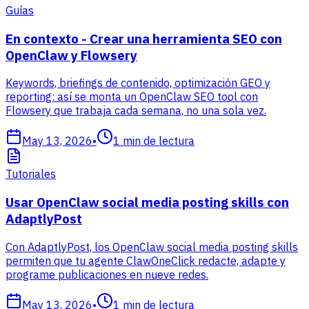
Guías
En contexto - Crear una herramienta SEO con
OpenClaw y Flowsery
Keywords, briefings de contenido, optimización GEO y
reporting: así se monta un OpenClaw SEO tool con
Flowsery que trabaja cada semana, no una sola vez.
May 13, 2026
•
1
min de lectura
Tutoriales
Usar OpenClaw social media posting skills con
AdaptlyPost
Con AdaptlyPost, los OpenClaw social media posting skills
permiten que tu agente ClawOneClick redacte, adapte y
programe publicaciones en nueve redes.
May 13, 2026
•
1
min de lectura