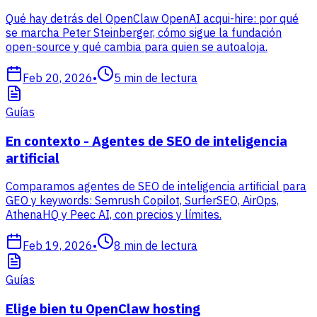
Qué hay detrás del OpenClaw OpenAI acqui-hire: por qué
se marcha Peter Steinberger, cómo sigue la fundación
open-source y qué cambia para quien se autoaloja.
Feb 20, 2026
•
5
min de lectura
Guías
En contexto - Agentes de SEO de inteligencia
artificial
Comparamos agentes de SEO de inteligencia artificial para
GEO y keywords: Semrush Copilot, SurferSEO, AirOps,
AthenaHQ y Peec AI, con precios y límites.
Feb 19, 2026
•
8
min de lectura
Guías
Elige bien tu OpenClaw hosting