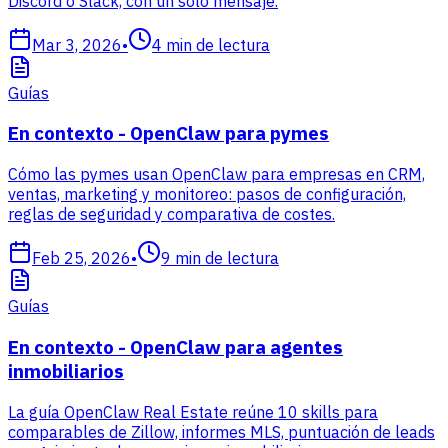
Discord o Slack, con un solo mensaje.
Mar 3, 2026
•
4
min de lectura
Guías
En contexto - OpenClaw para pymes
Cómo las pymes usan OpenClaw para empresas en CRM,
ventas, marketing y monitoreo: pasos de configuración,
reglas de seguridad y comparativa de costes.
Feb 25, 2026
•
9
min de lectura
Guías
En contexto - OpenClaw para agentes
inmobiliarios
La guía OpenClaw Real Estate reúne 10 skills para
comparables de Zillow, informes MLS, puntuación de leads