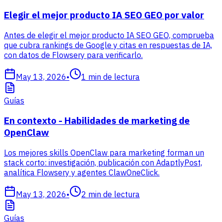
Elegir el mejor producto IA SEO GEO por valor
Antes de elegir el mejor producto IA SEO GEO, comprueba
que cubra rankings de Google y citas en respuestas de IA,
con datos de Flowsery para verificarlo.
May 13, 2026
•
1
min de lectura
Guías
En contexto - Habilidades de marketing de
OpenClaw
Los mejores skills OpenClaw para marketing forman un
stack corto: investigación, publicación con AdaptlyPost,
analítica Flowsery y agentes ClawOneClick.
May 13, 2026
•
2
min de lectura
Guías