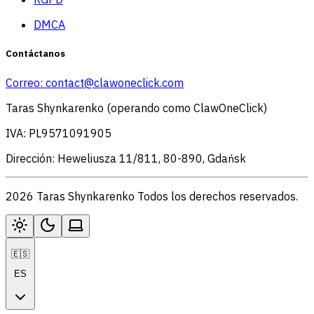
DMCA
Contáctanos
Correo:
contact@clawoneclick.com
Taras Shynkarenko (operando como ClawOneClick)
IVA: PL9571091905
Dirección: Heweliusza 11/811, 80-890, Gdańsk
2026 Taras Shynkarenko Todos los derechos reservados.
🇪🇸
ES