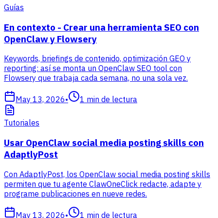
Guías
En contexto - Crear una herramienta SEO con
OpenClaw y Flowsery
Keywords, briefings de contenido, optimización GEO y
reporting: así se monta un OpenClaw SEO tool con
Flowsery que trabaja cada semana, no una sola vez.
May 13, 2026
•
1
min de lectura
Tutoriales
Usar OpenClaw social media posting skills con
AdaptlyPost
Con AdaptlyPost, los OpenClaw social media posting skills
permiten que tu agente ClawOneClick redacte, adapte y
programe publicaciones en nueve redes.
May 13, 2026
•
1
min de lectura