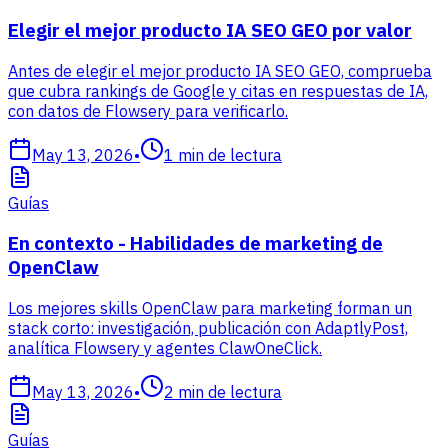
Elegir el mejor producto IA SEO GEO por valor
Antes de elegir el mejor producto IA SEO GEO, comprueba
que cubra rankings de Google y citas en respuestas de IA,
con datos de Flowsery para verificarlo.
May 13, 2026
•
1
min de lectura
Guías
En contexto - Habilidades de marketing de
OpenClaw
Los mejores skills OpenClaw para marketing forman un
stack corto: investigación, publicación con AdaptlyPost,
analítica Flowsery y agentes ClawOneClick.
May 13, 2026
•
2
min de lectura
Guías