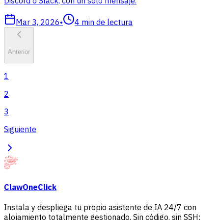
Discord o Slack, con un solo mensaje.
Mar 3, 2026
•
4
min de lectura
Anterior
1
2
3
Siguiente
ClawOneClick
Instala y despliega tu propio asistente de IA 24/7 con
alojamiento totalmente gestionado. Sin código, sin SSH: