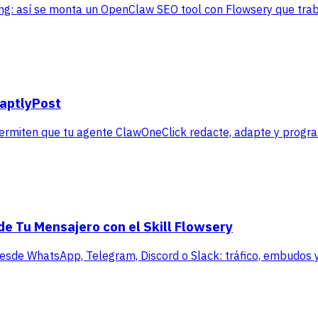
ting: así se monta un OpenClaw SEO tool con Flowsery que tra
daptlyPost
permiten que tu agente ClawOneClick redacte, adapte y progr
de Tu Mensajero con el Skill Flowsery
 desde WhatsApp, Telegram, Discord o Slack: tráfico, embudos y 