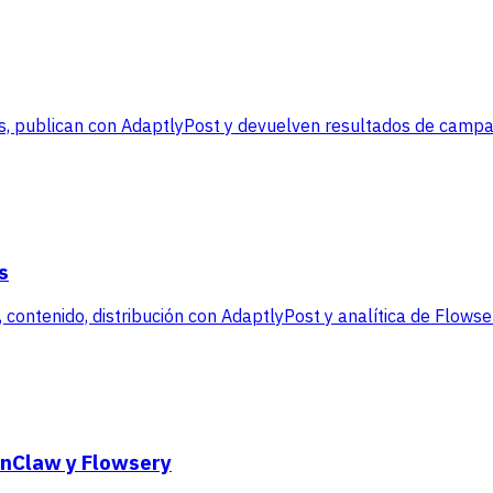
, publican con AdaptlyPost y devuelven resultados de campañ
s
contenido, distribución con AdaptlyPost y analítica de Flowse
enClaw y Flowsery