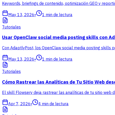
Keywords, briefings de contenido, optimización GEO y repor
May 13, 2026
•
1
min de lectura
Tutoriales
Usar OpenClaw social media posting skills con A
Con AdaptlyPost, los OpenClaw social media posting skills 
May 13, 2026
•
1
min de lectura
Tutoriales
Cómo Rastrear las Analíticas de Tu Sitio Web des
El skill Flowsery deja rastrear las analíticas de tu sitio web
Apr 7, 2026
•
4
min de lectura