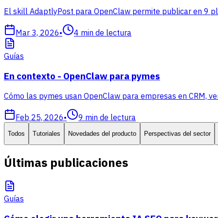
El skill AdaptlyPost para OpenClaw permite publicar en 9 p
Mar 3, 2026
•
4
min de lectura
Guías
En contexto - OpenClaw para pymes
Cómo las pymes usan OpenClaw para empresas en CRM, ventas
Feb 25, 2026
•
9
min de lectura
Todos
Tutoriales
Novedades del producto
Perspectivas del sector
Últimas publicaciones
Guías