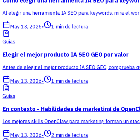
Cómo elegir una herramienta IA SEO para keywor
Al elegir una herramienta IA SEO para keywords, mira el wor
May 13, 2026
•
1
min de lectura
Guías
Elegir el mejor producto IA SEO GEO por valor
Antes de elegir el mejor producto IA SEO GEO, comprueba que
May 13, 2026
•
1
min de lectura
Guías
En contexto - Habilidades de marketing de Open
Los mejores skills OpenClaw para marketing forman un stack 
May 13, 2026
•
2
min de lectura