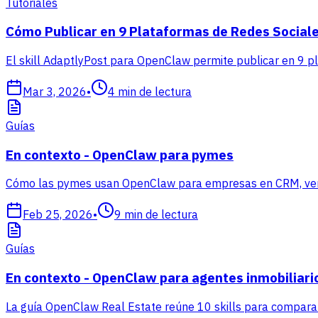
Tutoriales
Cómo Publicar en 9 Plataformas de Redes Sociale
El skill AdaptlyPost para OpenClaw permite publicar en 9 p
Mar 3, 2026
•
4
min de lectura
Guías
En contexto - OpenClaw para pymes
Cómo las pymes usan OpenClaw para empresas en CRM, ventas
Feb 25, 2026
•
9
min de lectura
Guías
En contexto - OpenClaw para agentes inmobiliari
La guía OpenClaw Real Estate reúne 10 skills para comparabl