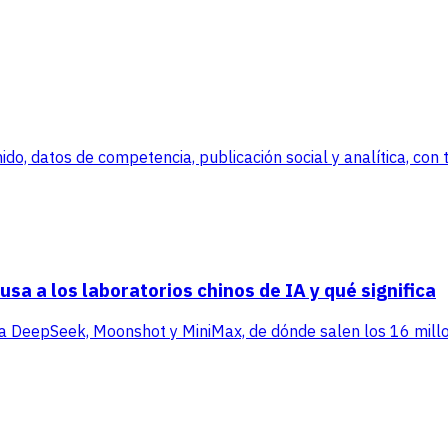
, datos de competencia, publicación social y analítica, con tr
sa a los laboratorios chinos de IA y qué significa
ra DeepSeek, Moonshot y MiniMax, de dónde salen los 16 millo