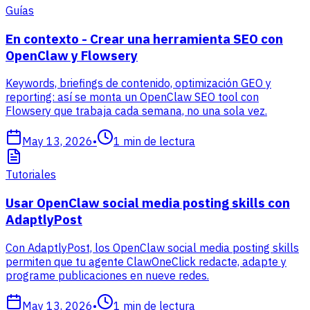
Guías
En contexto - Crear una herramienta SEO con
OpenClaw y Flowsery
Keywords, briefings de contenido, optimización GEO y
reporting: así se monta un OpenClaw SEO tool con
Flowsery que trabaja cada semana, no una sola vez.
May 13, 2026
•
1
min de lectura
Tutoriales
Usar OpenClaw social media posting skills con
AdaptlyPost
Con AdaptlyPost, los OpenClaw social media posting skills
permiten que tu agente ClawOneClick redacte, adapte y
programe publicaciones en nueve redes.
May 13, 2026
•
1
min de lectura