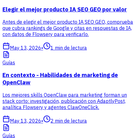
Elegir el mejor producto IA SEO GEO por valor
Antes de elegir el mejor producto IA SEO GEO, comprueba
que cubra rankings de Google y citas en respuestas de IA,
con datos de Flowsery para verificarlo.
May 13, 2026
•
1
min de lectura
Guías
En contexto - Habilidades de marketing de
OpenClaw
Los mejores skills OpenClaw para marketing forman un
stack corto: investigación, publicación con AdaptlyPost,
analítica Flowsery y agentes ClawOneClick.
May 13, 2026
•
2
min de lectura
Guías