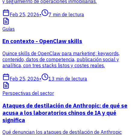
y seguimiento de operaciones inmobiliarias.
Feb 25, 2026
•
7
min de lectura
Guías
En contexto - OpenClaw skills
Quince skills de OpenClaw para marketing: keywords,
contenido, datos de competencia, publicación social y
analítica, con tres stacks listos y costes reales.
Feb 25, 2026
•
13
min de lectura
Perspectivas del sector
Ataques de destilación de Anthropic: de qué se
acusa a los laboratorios chinos de IA y qué
significa
Qué denuncian los ataques de destilación de Anthropic