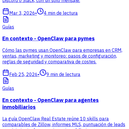
Discord o Slack, con un solo mensaje.
Mar 3, 2026
•
4
min de lectura
Guías
En contexto - OpenClaw para pymes
Cómo las pymes usan OpenClaw para empresas en CRM,
ventas, marketing y monitoreo: pasos de configuración,
reglas de seguridad y comparativa de costes.
Feb 25, 2026
•
9
min de lectura
Guías
En contexto - OpenClaw para agentes
inmobiliarios
La guía OpenClaw Real Estate reúne 10 skills para
comparables de Zillow, informes MLS, puntuación de leads