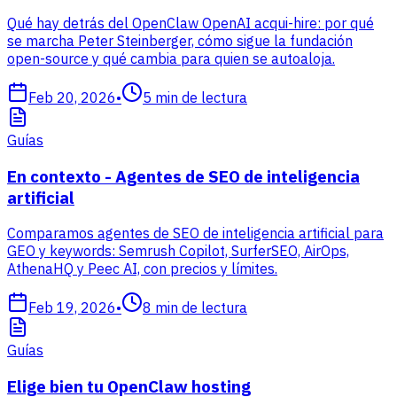
Qué hay detrás del OpenClaw OpenAI acqui-hire: por qué
se marcha Peter Steinberger, cómo sigue la fundación
open-source y qué cambia para quien se autoaloja.
Feb 20, 2026
•
5
min de lectura
Guías
En contexto - Agentes de SEO de inteligencia
artificial
Comparamos agentes de SEO de inteligencia artificial para
GEO y keywords: Semrush Copilot, SurferSEO, AirOps,
AthenaHQ y Peec AI, con precios y límites.
Feb 19, 2026
•
8
min de lectura
Guías
Elige bien tu OpenClaw hosting