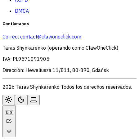
DMCA
Contáctanos
Correo:
contact@clawoneclick.com
Taras Shynkarenko (operando como ClawOneClick)
IVA: PL9571091905
Dirección: Heweliusza 11/811, 80-890, Gdańsk
2026 Taras Shynkarenko Todos los derechos reservados.
🇪🇸
ES