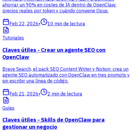
ahorrar un 90% en costes de IA dentro de OpenClaw:
precios reales por token y cuándo conviene Opus.
Feb 22, 2026
•
10
min de lectura
Tutoriales
Claves útiles - Crear un agente SEO con
OpenClaw
Brave Search, el pack SEO Content Writer y Notion: crea un
agente SEO automatizado con OpenClaw en tres prompts y
sin escribir una línea de código.
Feb 21, 2026
•
2
min de lectura
Guías
Claves útiles - Skills de OpenClaw para
gestionar un negocio