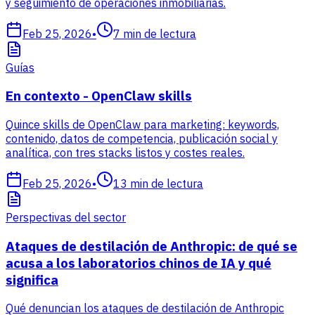
y seguimiento de operaciones inmobiliarias.
Feb 25, 2026
•
7
min de lectura
Guías
En contexto - OpenClaw skills
Quince skills de OpenClaw para marketing: keywords,
contenido, datos de competencia, publicación social y
analítica, con tres stacks listos y costes reales.
Feb 25, 2026
•
13
min de lectura
Perspectivas del sector
Ataques de destilación de Anthropic: de qué se
acusa a los laboratorios chinos de IA y qué
significa
Qué denuncian los ataques de destilación de Anthropic