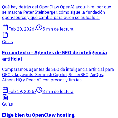
Qué hay detrás del OpenClaw OpenAI acqui-hire: por qué
se marcha Peter Steinberger, cómo sigue la fundación
open-source y qué cambia para quien se autoaloja.
Feb 20, 2026
•
5
min de lectura
Guías
En contexto - Agentes de SEO de inteligencia
artificial
Comparamos agentes de SEO de inteligencia artificial para
GEO y keywords: Semrush Copilot, SurferSEO, AirOps,
AthenaHQ y Peec AI, con precios y límites.
Feb 19, 2026
•
8
min de lectura
Guías
Elige bien tu OpenClaw hosting