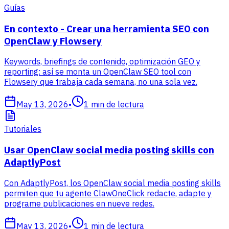
Guías
En contexto - Crear una herramienta SEO con
OpenClaw y Flowsery
Keywords, briefings de contenido, optimización GEO y
reporting: así se monta un OpenClaw SEO tool con
Flowsery que trabaja cada semana, no una sola vez.
May 13, 2026
•
1
min de lectura
Tutoriales
Usar OpenClaw social media posting skills con
AdaptlyPost
Con AdaptlyPost, los OpenClaw social media posting skills
permiten que tu agente ClawOneClick redacte, adapte y
programe publicaciones en nueve redes.
May 13, 2026
•
1
min de lectura