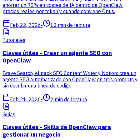
ahorrar un 90% en costes de IA dentro de OpenClaw:
precios reales por token y cuándo conviene Opus.
Feb 22, 2026
•
10
min de lectura
Tutoriales
Claves útiles - Crear un agente SEO con
OpenClaw
Brave Search, el pack SEO Content Writer y Notion: crea un
agente SEO automatizado con OpenClaw en tres prompts y
sin escribir una línea de código.
Feb 21, 2026
•
2
min de lectura
Guías
Claves útiles - Skills de OpenClaw para
gestionar un negocio