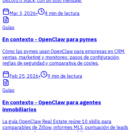
Discord o Slack, con un solo mensaje.
Mar 3, 2026
•
4
min de lectura
Guías
En contexto - OpenClaw para pymes
Cómo las pymes usan OpenClaw para empresas en CRM,
ventas, marketing y monitoreo: pasos de configuración,
reglas de seguridad y comparativa de costes.
Feb 25, 2026
•
9
min de lectura
Guías
En contexto - OpenClaw para agentes
inmobiliarios
La guía OpenClaw Real Estate reúne 10 skills para
comparables de Zillow, informes MLS, puntuación de leads