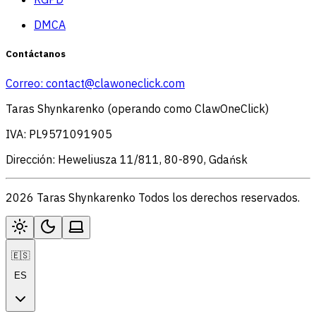
DMCA
Contáctanos
Correo:
contact@clawoneclick.com
Taras Shynkarenko (operando como ClawOneClick)
IVA: PL9571091905
Dirección: Heweliusza 11/811, 80-890, Gdańsk
2026 Taras Shynkarenko Todos los derechos reservados.
🇪🇸
ES