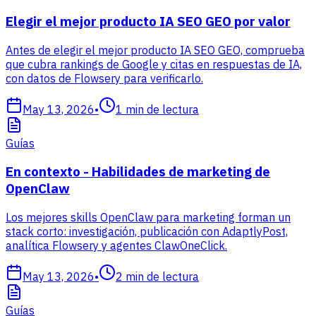
Elegir el mejor producto IA SEO GEO por valor
Antes de elegir el mejor producto IA SEO GEO, comprueba
que cubra rankings de Google y citas en respuestas de IA,
con datos de Flowsery para verificarlo.
May 13, 2026
•
1
min de lectura
Guías
En contexto - Habilidades de marketing de
OpenClaw
Los mejores skills OpenClaw para marketing forman un
stack corto: investigación, publicación con AdaptlyPost,
analítica Flowsery y agentes ClawOneClick.
May 13, 2026
•
2
min de lectura
Guías