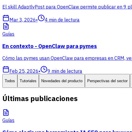
El skill AdaptlyPost para OpenClaw permite publicar en 9 p
Mar 3, 2026
•
4
min de lectura
Guías
En contexto - OpenClaw para pymes
Cómo las pymes usan OpenClaw para empresas en CRM, ventas
Feb 25, 2026
•
9
min de lectura
Todos
Tutoriales
Novedades del producto
Perspectivas del sector
Últimas publicaciones
Guías