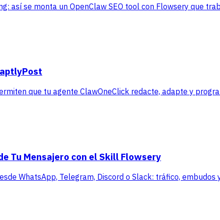
ting: así se monta un OpenClaw SEO tool con Flowsery que tra
daptlyPost
permiten que tu agente ClawOneClick redacte, adapte y progr
de Tu Mensajero con el Skill Flowsery
 desde WhatsApp, Telegram, Discord o Slack: tráfico, embudos y 