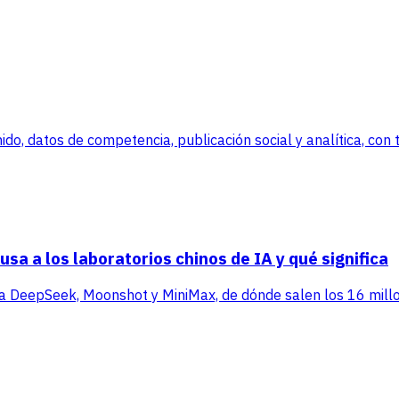
, datos de competencia, publicación social y analítica, con tr
sa a los laboratorios chinos de IA y qué significa
ra DeepSeek, Moonshot y MiniMax, de dónde salen los 16 millo