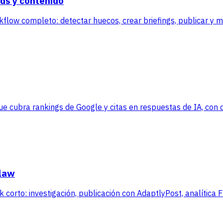
ds y contenido
kflow completo: detectar huecos, crear briefings, publicar y 
 cubra rankings de Google y citas en respuestas de IA, con da
Claw
corto: investigación, publicación con AdaptlyPost, analítica