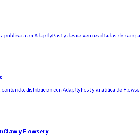
, publican con AdaptlyPost y devuelven resultados de campañ
s
contenido, distribución con AdaptlyPost y analítica de Flowse
enClaw y Flowsery