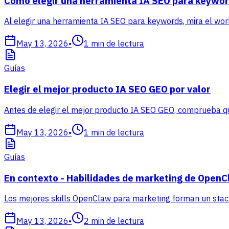
Cómo elegir una herramienta IA SEO para keywor
Al elegir una herramienta IA SEO para keywords, mira el wor
May 13, 2026
•
1
min de lectura
Guías
Elegir el mejor producto IA SEO GEO por valor
Antes de elegir el mejor producto IA SEO GEO, comprueba que
May 13, 2026
•
1
min de lectura
Guías
En contexto - Habilidades de marketing de Open
Los mejores skills OpenClaw para marketing forman un stack 
May 13, 2026
•
2
min de lectura