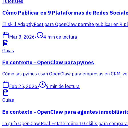
Tutoriales
Cómo Publicar en 9 Plataformas de Redes Sociale
El skill AdaptlyPost para OpenClaw permite publicar en 9 p
Mar 3, 2026
•
4
min de lectura
Guías
En contexto - OpenClaw para pymes
Cómo las pymes usan OpenClaw para empresas en CRM, ventas
Feb 25, 2026
•
9
min de lectura
Guías
En contexto - OpenClaw para agentes inmobiliari
La guía OpenClaw Real Estate reúne 10 skills para comparabl