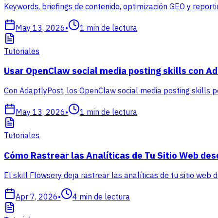
Keywords, briefings de contenido, optimización GEO y repor
May 13, 2026
•
1
min de lectura
Tutoriales
Usar OpenClaw social media posting skills con A
Con AdaptlyPost, los OpenClaw social media posting skills 
May 13, 2026
•
1
min de lectura
Tutoriales
Cómo Rastrear las Analíticas de Tu Sitio Web des
El skill Flowsery deja rastrear las analíticas de tu sitio web
Apr 7, 2026
•
4
min de lectura