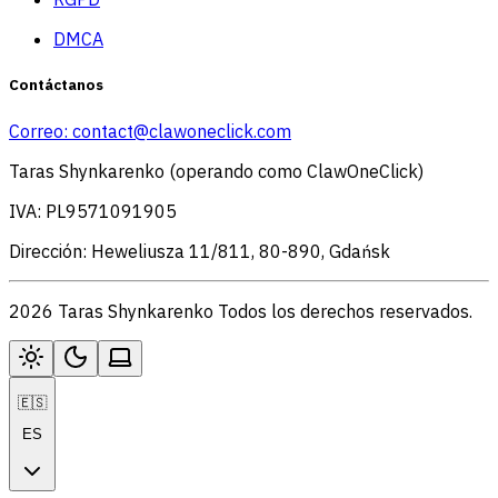
DMCA
Contáctanos
Correo:
contact@clawoneclick.com
Taras Shynkarenko (operando como ClawOneClick)
IVA: PL9571091905
Dirección: Heweliusza 11/811, 80-890, Gdańsk
2026 Taras Shynkarenko Todos los derechos reservados.
🇪🇸
ES