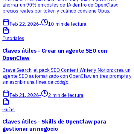
ahorrar un 90% en costes de IA dentro de OpenClaw:
precios reales por token y cuándo conviene Opus.
Feb 22, 2026
•
10
min de lectura
Tutoriales
Claves útiles - Crear un agente SEO con
OpenClaw
Brave Search, el pack SEO Content Writer y Notion: crea un
agente SEO automatizado con OpenClaw en tres prompts y
sin escribir una línea de código.
Feb 21, 2026
•
2
min de lectura
Guías
Claves útiles - Skills de OpenClaw para
gestionar un negocio