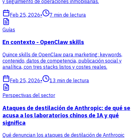
y seguimiento de operaciones inmobiliarias.
Feb 25, 2026
•
7
min de lectura
Guías
En contexto - OpenClaw skills
Quince skills de OpenClaw para marketing: keywords,
contenido, datos de competencia, publicación social y
analítica, con tres stacks listos y costes reales.
Feb 25, 2026
•
13
min de lectura
Perspectivas del sector
Ataques de destilación de Anthropic: de qué se
acusa a los laboratorios chinos de IA y qué
significa
Qué denuncian los ataques de destilación de Anthropic