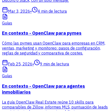
Discord o Slack, con un solo mensaje.
Mar 3, 2026
•
4
min de lectura
Guías
En contexto - OpenClaw para pymes
Cómo las pymes usan OpenClaw para empresas en CRM,
ventas, marketing y monitoreo: pasos de configuración,
reglas de seguridad y comparativa de costes.
Feb 25, 2026
•
9
min de lectura
Guías
En contexto - OpenClaw para agentes
inmobiliarios
La guía OpenClaw Real Estate reúne 10 skills para
comparables de Zillow, informes MLS, puntuación de leads