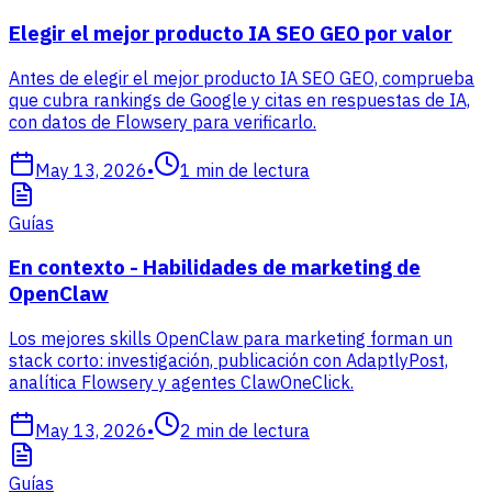
Elegir el mejor producto IA SEO GEO por valor
Antes de elegir el mejor producto IA SEO GEO, comprueba
que cubra rankings de Google y citas en respuestas de IA,
con datos de Flowsery para verificarlo.
May 13, 2026
•
1
min de lectura
Guías
En contexto - Habilidades de marketing de
OpenClaw
Los mejores skills OpenClaw para marketing forman un
stack corto: investigación, publicación con AdaptlyPost,
analítica Flowsery y agentes ClawOneClick.
May 13, 2026
•
2
min de lectura
Guías