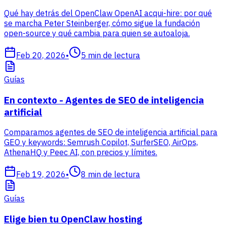
Qué hay detrás del OpenClaw OpenAI acqui-hire: por qué
se marcha Peter Steinberger, cómo sigue la fundación
open-source y qué cambia para quien se autoaloja.
Feb 20, 2026
•
5
min de lectura
Guías
En contexto - Agentes de SEO de inteligencia
artificial
Comparamos agentes de SEO de inteligencia artificial para
GEO y keywords: Semrush Copilot, SurferSEO, AirOps,
AthenaHQ y Peec AI, con precios y límites.
Feb 19, 2026
•
8
min de lectura
Guías
Elige bien tu OpenClaw hosting