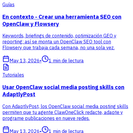
Guías
En contexto - Crear una herramienta SEO con
OpenClaw y Flowsery
Keywords, briefings de contenido, optimización GEO y
reporting: así se monta un OpenClaw SEO tool con
Flowsery que trabaja cada semana, no una sola vez.
May 13, 2026
•
1
min de lectura
Tutoriales
Usar OpenClaw social media posting skills con
AdaptlyPost
Con AdaptlyPost, los OpenClaw social media posting skills
permiten que tu agente ClawOneClick redacte, adapte y
programe publicaciones en nueve redes.
May 13, 2026
•
1
min de lectura