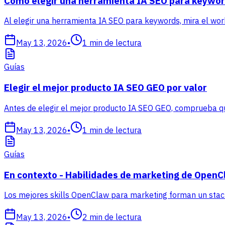
Cómo elegir una herramienta IA SEO para keywor
Al elegir una herramienta IA SEO para keywords, mira el wor
May 13, 2026
•
1
min de lectura
Guías
Elegir el mejor producto IA SEO GEO por valor
Antes de elegir el mejor producto IA SEO GEO, comprueba que
May 13, 2026
•
1
min de lectura
Guías
En contexto - Habilidades de marketing de Open
Los mejores skills OpenClaw para marketing forman un stack 
May 13, 2026
•
2
min de lectura