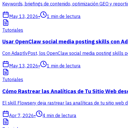
Keywords, briefings de contenido, optimización GEO y repor
May 13, 2026
•
1
min de lectura
Tutoriales
Usar OpenClaw social media posting skills con A
Con AdaptlyPost, los OpenClaw social media posting skills 
May 13, 2026
•
1
min de lectura
Tutoriales
Cómo Rastrear las Analíticas de Tu Sitio Web des
El skill Flowsery deja rastrear las analíticas de tu sitio web
Apr 7, 2026
•
4
min de lectura