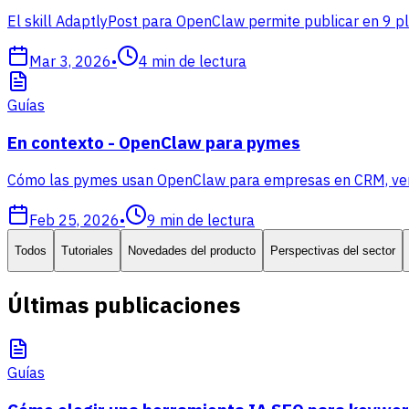
El skill AdaptlyPost para OpenClaw permite publicar en 9 p
Mar 3, 2026
•
4
min de lectura
Guías
En contexto - OpenClaw para pymes
Cómo las pymes usan OpenClaw para empresas en CRM, ventas
Feb 25, 2026
•
9
min de lectura
Todos
Tutoriales
Novedades del producto
Perspectivas del sector
Últimas publicaciones
Guías