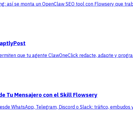
ting: así se monta un OpenClaw SEO tool con Flowsery que tra
daptlyPost
permiten que tu agente ClawOneClick redacte, adapte y progr
de Tu Mensajero con el Skill Flowsery
 desde WhatsApp, Telegram, Discord o Slack: tráfico, embudos y 