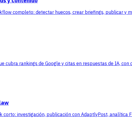
ds y contenido
kflow completo: detectar huecos, crear briefings, publicar y 
 cubra rankings de Google y citas en respuestas de IA, con da
Claw
corto: investigación, publicación con AdaptlyPost, analítica