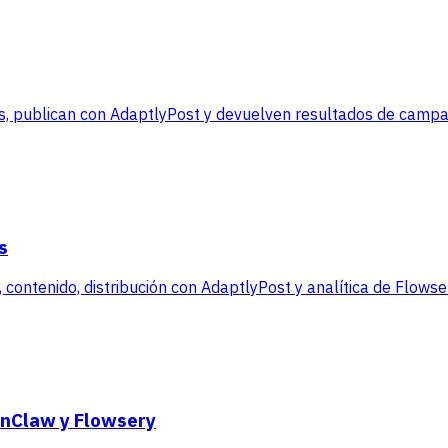
, publican con AdaptlyPost y devuelven resultados de campañ
s
contenido, distribución con AdaptlyPost y analítica de Flowse
enClaw y Flowsery