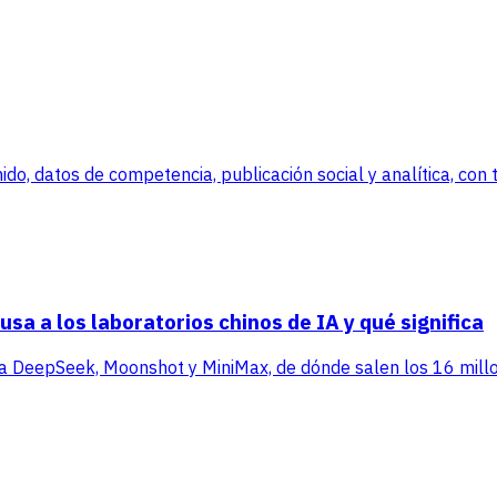
, datos de competencia, publicación social y analítica, con tr
sa a los laboratorios chinos de IA y qué significa
ra DeepSeek, Moonshot y MiniMax, de dónde salen los 16 millo