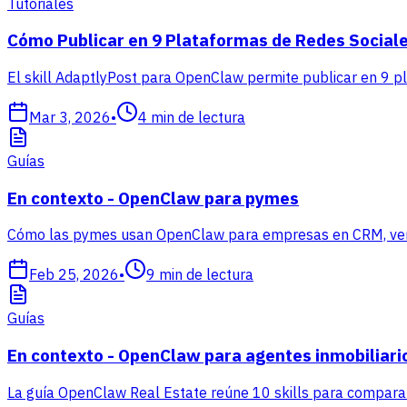
Tutoriales
Cómo Publicar en 9 Plataformas de Redes Sociale
El skill AdaptlyPost para OpenClaw permite publicar en 9 p
Mar 3, 2026
•
4
min de lectura
Guías
En contexto - OpenClaw para pymes
Cómo las pymes usan OpenClaw para empresas en CRM, ventas
Feb 25, 2026
•
9
min de lectura
Guías
En contexto - OpenClaw para agentes inmobiliari
La guía OpenClaw Real Estate reúne 10 skills para comparabl