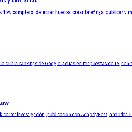
ds y contenido
kflow completo: detectar huecos, crear briefings, publicar y 
 cubra rankings de Google y citas en respuestas de IA, con da
Claw
corto: investigación, publicación con AdaptlyPost, analítica