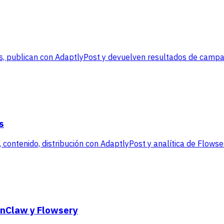
, publican con AdaptlyPost y devuelven resultados de campañ
s
contenido, distribución con AdaptlyPost y analítica de Flowse
enClaw y Flowsery