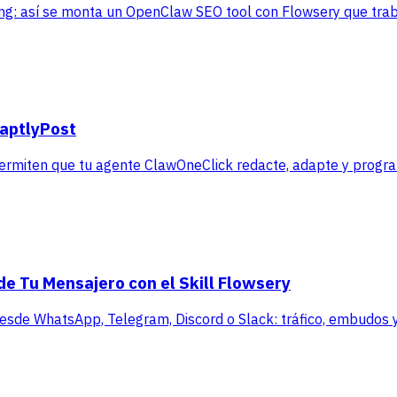
ting: así se monta un OpenClaw SEO tool con Flowsery que tra
daptlyPost
permiten que tu agente ClawOneClick redacte, adapte y progr
de Tu Mensajero con el Skill Flowsery
 desde WhatsApp, Telegram, Discord o Slack: tráfico, embudos y 