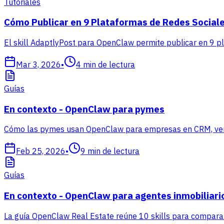
Tutoriales
Cómo Publicar en 9 Plataformas de Redes Sociale
El skill AdaptlyPost para OpenClaw permite publicar en 9 p
Mar 3, 2026
•
4
min de lectura
Guías
En contexto - OpenClaw para pymes
Cómo las pymes usan OpenClaw para empresas en CRM, ventas
Feb 25, 2026
•
9
min de lectura
Guías
En contexto - OpenClaw para agentes inmobiliari
La guía OpenClaw Real Estate reúne 10 skills para comparabl