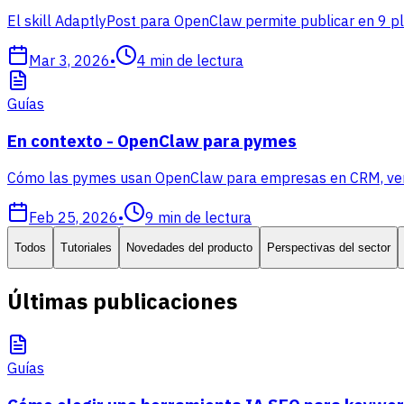
El skill AdaptlyPost para OpenClaw permite publicar en 9 p
Mar 3, 2026
•
4
min de lectura
Guías
En contexto - OpenClaw para pymes
Cómo las pymes usan OpenClaw para empresas en CRM, ventas
Feb 25, 2026
•
9
min de lectura
Todos
Tutoriales
Novedades del producto
Perspectivas del sector
Últimas publicaciones
Guías