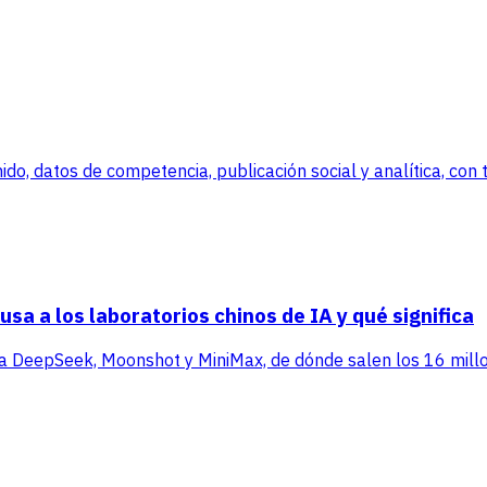
, datos de competencia, publicación social y analítica, con tr
sa a los laboratorios chinos de IA y qué significa
ra DeepSeek, Moonshot y MiniMax, de dónde salen los 16 millo