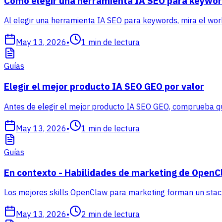
Cómo elegir una herramienta IA SEO para keywor
Al elegir una herramienta IA SEO para keywords, mira el wor
May 13, 2026
•
1
min de lectura
Guías
Elegir el mejor producto IA SEO GEO por valor
Antes de elegir el mejor producto IA SEO GEO, comprueba que
May 13, 2026
•
1
min de lectura
Guías
En contexto - Habilidades de marketing de Open
Los mejores skills OpenClaw para marketing forman un stack 
May 13, 2026
•
2
min de lectura