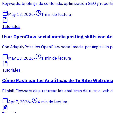
Keywords, briefings de contenido, optimización GEO y repor
May 13, 2026
•
1
min de lectura
Tutoriales
Usar OpenClaw social media posting skills con A
Con AdaptlyPost, los OpenClaw social media posting skills 
May 13, 2026
•
1
min de lectura
Tutoriales
Cómo Rastrear las Analíticas de Tu Sitio Web des
El skill Flowsery deja rastrear las analíticas de tu sitio web
Apr 7, 2026
•
4
min de lectura