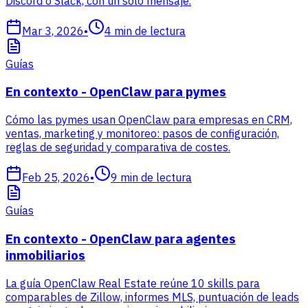
Discord o Slack, con un solo mensaje.
Mar 3, 2026
•
4
min de lectura
Guías
En contexto - OpenClaw para pymes
Cómo las pymes usan OpenClaw para empresas en CRM,
ventas, marketing y monitoreo: pasos de configuración,
reglas de seguridad y comparativa de costes.
Feb 25, 2026
•
9
min de lectura
Guías
En contexto - OpenClaw para agentes
inmobiliarios
La guía OpenClaw Real Estate reúne 10 skills para
comparables de Zillow, informes MLS, puntuación de leads