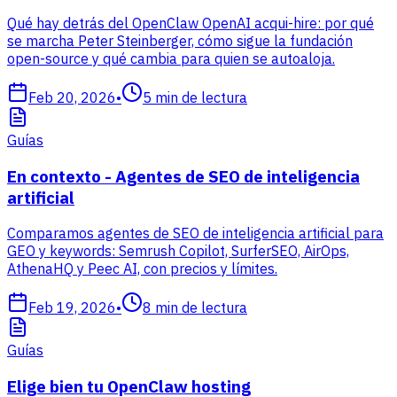
Qué hay detrás del OpenClaw OpenAI acqui-hire: por qué
se marcha Peter Steinberger, cómo sigue la fundación
open-source y qué cambia para quien se autoaloja.
Feb 20, 2026
•
5
min de lectura
Guías
En contexto - Agentes de SEO de inteligencia
artificial
Comparamos agentes de SEO de inteligencia artificial para
GEO y keywords: Semrush Copilot, SurferSEO, AirOps,
AthenaHQ y Peec AI, con precios y límites.
Feb 19, 2026
•
8
min de lectura
Guías
Elige bien tu OpenClaw hosting