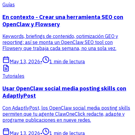
Guías
En contexto - Crear una herramienta SEO con
OpenClaw y Flowsery
Keywords, briefings de contenido, optimización GEO y
reporting: así se monta un OpenClaw SEO tool con
Flowsery que trabaja cada semana, no una sola vez.
May 13, 2026
•
1
min de lectura
Tutoriales
Usar OpenClaw social media posting skills con
AdaptlyPost
Con AdaptlyPost, los OpenClaw social media posting skills
permiten que tu agente ClawOneClick redacte, adapte y
programe publicaciones en nueve redes.
May 13, 2026
•
1
min de lectura