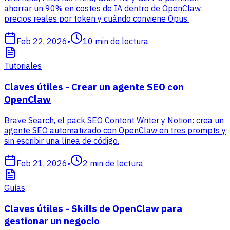
ahorrar un 90% en costes de IA dentro de OpenClaw:
precios reales por token y cuándo conviene Opus.
Feb 22, 2026
•
10
min de lectura
Tutoriales
Claves útiles - Crear un agente SEO con
OpenClaw
Brave Search, el pack SEO Content Writer y Notion: crea un
agente SEO automatizado con OpenClaw en tres prompts y
sin escribir una línea de código.
Feb 21, 2026
•
2
min de lectura
Guías
Claves útiles - Skills de OpenClaw para
gestionar un negocio