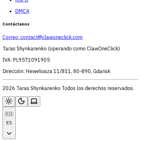
DMCA
Contáctanos
Correo:
contact@clawoneclick.com
Taras Shynkarenko (operando como ClawOneClick)
IVA: PL9571091905
Dirección: Heweliusza 11/811, 80-890, Gdańsk
2026 Taras Shynkarenko Todos los derechos reservados.
🇪🇸
ES