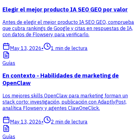
Elegir el mejor producto IA SEO GEO por valor
Antes de elegir el mejor producto IA SEO GEO, comprueba
que cubra rankings de Google y citas en respuestas de IA,
con datos de Flowsery para verificarlo.
May 13, 2026
•
1
min de lectura
Guías
En contexto - Habilidades de marketing de
OpenClaw
Los mejores skills OpenClaw para marketing forman un
stack corto: investigación, publicación con AdaptlyPost,
analítica Flowsery y agentes ClawOneClick.
May 13, 2026
•
2
min de lectura
Guías