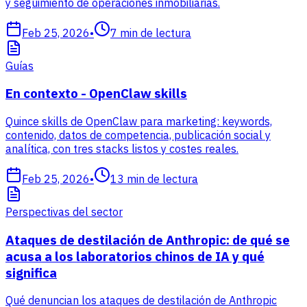
y seguimiento de operaciones inmobiliarias.
Feb 25, 2026
•
7
min de lectura
Guías
En contexto - OpenClaw skills
Quince skills de OpenClaw para marketing: keywords,
contenido, datos de competencia, publicación social y
analítica, con tres stacks listos y costes reales.
Feb 25, 2026
•
13
min de lectura
Perspectivas del sector
Ataques de destilación de Anthropic: de qué se
acusa a los laboratorios chinos de IA y qué
significa
Qué denuncian los ataques de destilación de Anthropic