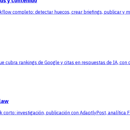
ds y contenido
kflow completo: detectar huecos, crear briefings, publicar y 
 cubra rankings de Google y citas en respuestas de IA, con da
Claw
corto: investigación, publicación con AdaptlyPost, analítica