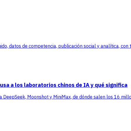
, datos de competencia, publicación social y analítica, con tr
sa a los laboratorios chinos de IA y qué significa
ra DeepSeek, Moonshot y MiniMax, de dónde salen los 16 millo