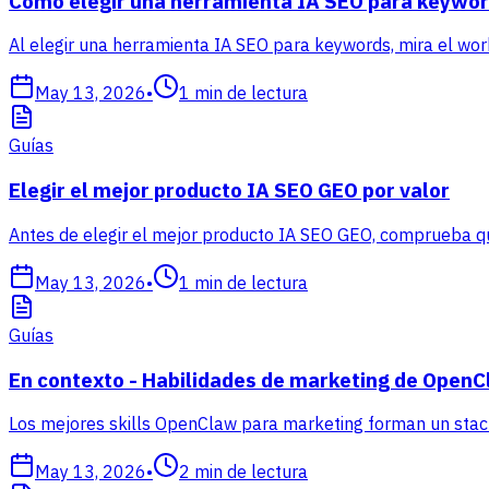
Cómo elegir una herramienta IA SEO para keywor
Al elegir una herramienta IA SEO para keywords, mira el wor
May 13, 2026
•
1
min de lectura
Guías
Elegir el mejor producto IA SEO GEO por valor
Antes de elegir el mejor producto IA SEO GEO, comprueba que
May 13, 2026
•
1
min de lectura
Guías
En contexto - Habilidades de marketing de Open
Los mejores skills OpenClaw para marketing forman un stack 
May 13, 2026
•
2
min de lectura