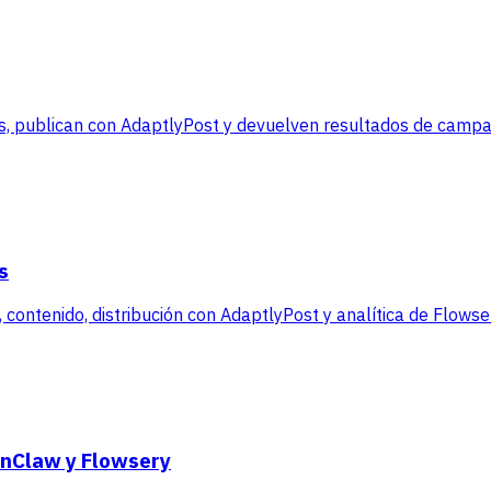
, publican con AdaptlyPost y devuelven resultados de campañ
s
contenido, distribución con AdaptlyPost y analítica de Flowse
enClaw y Flowsery