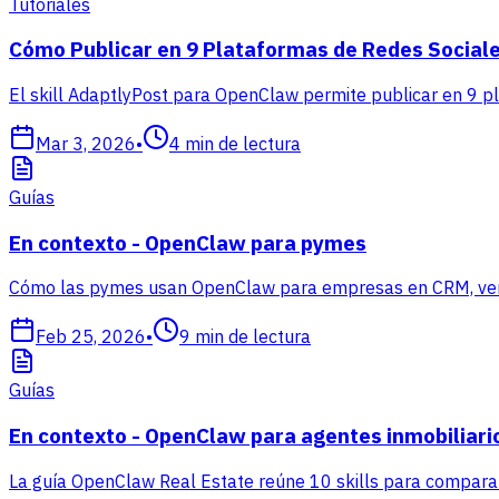
Tutoriales
Cómo Publicar en 9 Plataformas de Redes Sociale
El skill AdaptlyPost para OpenClaw permite publicar en 9 p
Mar 3, 2026
•
4
min de lectura
Guías
En contexto - OpenClaw para pymes
Cómo las pymes usan OpenClaw para empresas en CRM, ventas
Feb 25, 2026
•
9
min de lectura
Guías
En contexto - OpenClaw para agentes inmobiliari
La guía OpenClaw Real Estate reúne 10 skills para comparabl