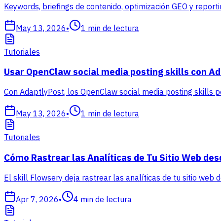
Keywords, briefings de contenido, optimización GEO y repor
May 13, 2026
•
1
min de lectura
Tutoriales
Usar OpenClaw social media posting skills con A
Con AdaptlyPost, los OpenClaw social media posting skills 
May 13, 2026
•
1
min de lectura
Tutoriales
Cómo Rastrear las Analíticas de Tu Sitio Web des
El skill Flowsery deja rastrear las analíticas de tu sitio web
Apr 7, 2026
•
4
min de lectura