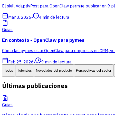
El skill AdaptlyPost para OpenClaw permite publicar en 9 p
Mar 3, 2026
•
4
min de lectura
Guías
En contexto - OpenClaw para pymes
Cómo las pymes usan OpenClaw para empresas en CRM, ventas
Feb 25, 2026
•
9
min de lectura
Todos
Tutoriales
Novedades del producto
Perspectivas del sector
Últimas publicaciones
Guías