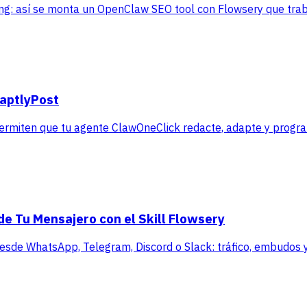
ting: así se monta un OpenClaw SEO tool con Flowsery que tra
daptlyPost
permiten que tu agente ClawOneClick redacte, adapte y progr
de Tu Mensajero con el Skill Flowsery
 desde WhatsApp, Telegram, Discord o Slack: tráfico, embudos y 