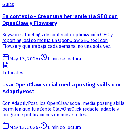
Guías
En contexto - Crear una herramienta SEO con
OpenClaw y Flowsery
Keywords, briefings de contenido, optimización GEO y
reporting: así se monta un OpenClaw SEO tool con
Flowsery que trabaja cada semana, no una sola vez.
May 13, 2026
•
1
min de lectura
Tutoriales
Usar OpenClaw social media posting skills con
AdaptlyPost
Con AdaptlyPost, los OpenClaw social media posting skills
permiten que tu agente ClawOneClick redacte, adapte y
programe publicaciones en nueve redes.
May 13, 2026
•
1
min de lectura