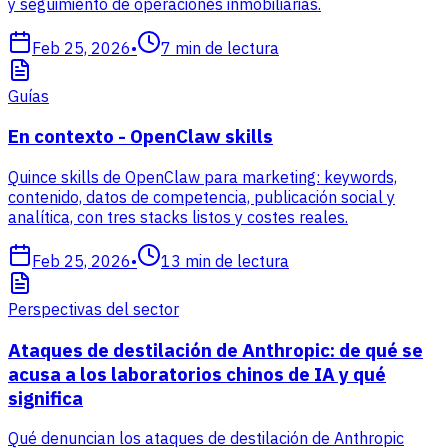
y seguimiento de operaciones inmobiliarias.
Feb 25, 2026
•
7
min de lectura
Guías
En contexto - OpenClaw skills
Quince skills de OpenClaw para marketing: keywords,
contenido, datos de competencia, publicación social y
analítica, con tres stacks listos y costes reales.
Feb 25, 2026
•
13
min de lectura
Perspectivas del sector
Ataques de destilación de Anthropic: de qué se
acusa a los laboratorios chinos de IA y qué
significa
Qué denuncian los ataques de destilación de Anthropic