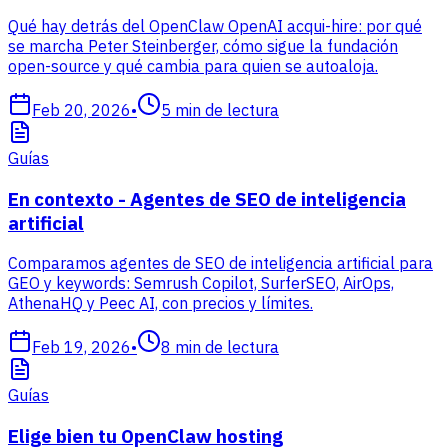
Qué hay detrás del OpenClaw OpenAI acqui-hire: por qué
se marcha Peter Steinberger, cómo sigue la fundación
open-source y qué cambia para quien se autoaloja.
Feb 20, 2026
•
5
min de lectura
Guías
En contexto - Agentes de SEO de inteligencia
artificial
Comparamos agentes de SEO de inteligencia artificial para
GEO y keywords: Semrush Copilot, SurferSEO, AirOps,
AthenaHQ y Peec AI, con precios y límites.
Feb 19, 2026
•
8
min de lectura
Guías
Elige bien tu OpenClaw hosting