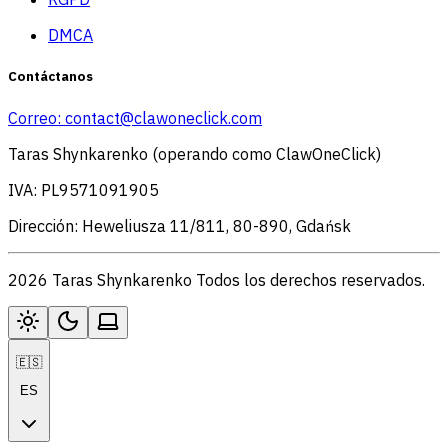
DMCA
Contáctanos
Correo:
contact@clawoneclick.com
Taras Shynkarenko (operando como ClawOneClick)
IVA: PL9571091905
Dirección: Heweliusza 11/811, 80-890, Gdańsk
2026 Taras Shynkarenko Todos los derechos reservados.
🇪🇸
ES