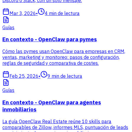
Discord o Slack, con un solo mensaje.
Mar 3, 2026
•
4
min de lectura
Guías
En contexto - OpenClaw para pymes
Cómo las pymes usan OpenClaw para empresas en CRM,
ventas, marketing y monitoreo: pasos de configuración,
reglas de seguridad y comparativa de costes.
Feb 25, 2026
•
9
min de lectura
Guías
En contexto - OpenClaw para agentes
inmobiliarios
La guía OpenClaw Real Estate reúne 10 skills para
comparables de Zillow, informes MLS, puntuación de leads