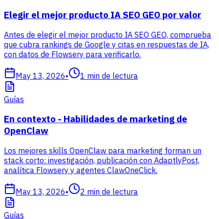
Elegir el mejor producto IA SEO GEO por valor
Antes de elegir el mejor producto IA SEO GEO, comprueba
que cubra rankings de Google y citas en respuestas de IA,
con datos de Flowsery para verificarlo.
May 13, 2026
•
1
min de lectura
Guías
En contexto - Habilidades de marketing de
OpenClaw
Los mejores skills OpenClaw para marketing forman un
stack corto: investigación, publicación con AdaptlyPost,
analítica Flowsery y agentes ClawOneClick.
May 13, 2026
•
2
min de lectura
Guías