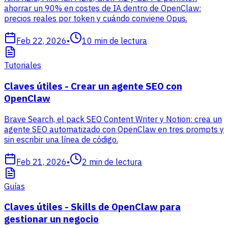
ahorrar un 90% en costes de IA dentro de OpenClaw:
precios reales por token y cuándo conviene Opus.
Feb 22, 2026
•
10
min de lectura
Tutoriales
Claves útiles - Crear un agente SEO con
OpenClaw
Brave Search, el pack SEO Content Writer y Notion: crea un
agente SEO automatizado con OpenClaw en tres prompts y
sin escribir una línea de código.
Feb 21, 2026
•
2
min de lectura
Guías
Claves útiles - Skills de OpenClaw para
gestionar un negocio