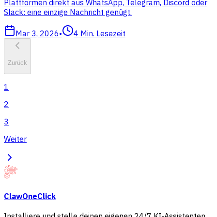
Plattformen direkt aus WhatsApp, Telegram, Discord oder
Slack: eine einzige Nachricht genügt.
Mar 3, 2026
•
4
Min. Lesezeit
Zurück
1
2
3
Weiter
ClawOneClick
Installiere und stelle deinen eigenen 24/7 KI-Assistenten