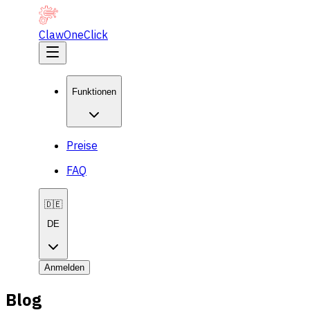
ClawOneClick
Funktionen
Preise
FAQ
🇩🇪
DE
Anmelden
Blog