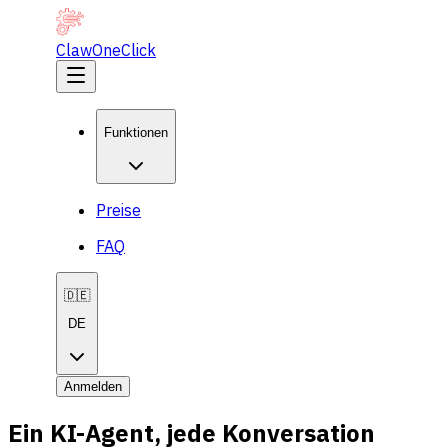
ClawOneClick
Funktionen
Preise
FAQ
🇩🇪
DE
Anmelden
Ein KI-Agent, jede Konversation