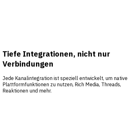
Tiefe Integrationen, nicht nur
Verbindungen
Jede Kanalintegration ist speziell entwickelt, um native
Plattformfunktionen zu nutzen, Rich Media, Threads,
Reaktionen und mehr.
WhatsApp
WhatsApp Business API
Bediene Kunden auf der weltweit beliebtesten Messaging-
App. Unterstütze Rich Media, Schnellantworten und Ende-
zu-Ende-verschlüsselte Konversationen im großen