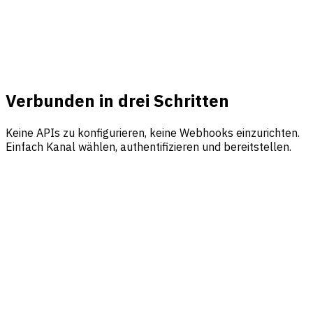
Antwortzeiten unter einer Sekunde, ermöglicht durch
persistente WebSocket-Verbindungen. Deine Nutzer
erhalten Antworten im Moment der Frage: kein Polling,
keine Verzögerungen.
Verbunden in drei Schritten
Keine APIs zu konfigurieren, keine Webhooks einzurichten.
Einfach Kanal wählen, authentifizieren und bereitstellen.