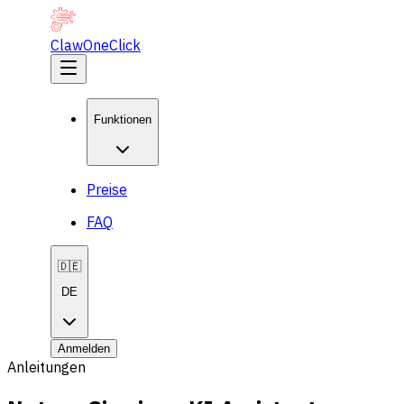
ClawOneClick
Funktionen
Preise
FAQ
🇩🇪
DE
Anmelden
Anleitungen