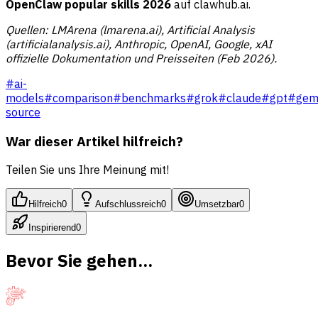
OpenClaw popular skills 2026
auf clawhub.ai.
Quellen: LMArena (lmarena.ai), Artificial Analysis
(artificialanalysis.ai), Anthropic, OpenAI, Google, xAI
offizielle Dokumentation und Preisseiten (Feb 2026).
#
ai-
models
#
comparison
#
benchmarks
#
grok
#
claude
#
gpt
#
gem
source
War dieser Artikel hilfreich?
Teilen Sie uns Ihre Meinung mit!
Hilfreich
0
Aufschlussreich
0
Umsetzbar
0
Inspirierend
0
Bevor Sie gehen...