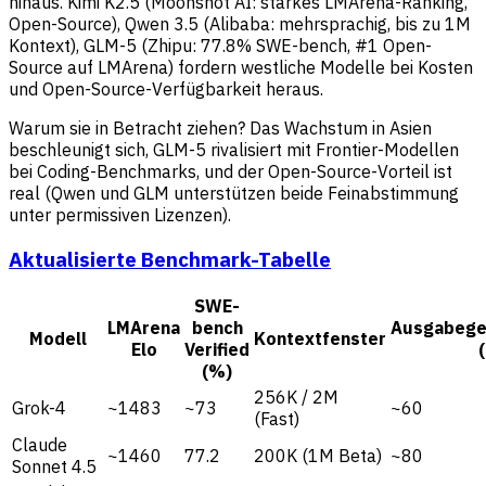
hinaus. Kimi K2.5 (Moonshot AI: starkes LMArena-Ranking,
Open-Source), Qwen 3.5 (Alibaba: mehrsprachig, bis zu 1M
Kontext), GLM-5 (Zhipu: 77.8% SWE-bench, #1 Open-
Source auf LMArena) fordern westliche Modelle bei Kosten
und Open-Source-Verfügbarkeit heraus.
Warum sie in Betracht ziehen? Das Wachstum in Asien
beschleunigt sich, GLM-5 rivalisiert mit Frontier-Modellen
bei Coding-Benchmarks, und der Open-Source-Vorteil ist
real (Qwen und GLM unterstützen beide Feinabstimmung
unter permissiven Lizenzen).
Aktualisierte Benchmark-Tabelle
SWE-
LMArena
bench
Ausgabege
Modell
Kontextfenster
Elo
Verified
(
(%)
256K / 2M
Grok-4
~1483
~73
~60
(Fast)
Claude
~1460
77.2
200K (1M Beta)
~80
Sonnet 4.5