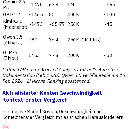
Gemini 2.5
~1470
63.8
1M
~156
Pro
GPT-5.2
~1465
80
400K
~100
Kimi K2.5
~1473
~65-77
256K
~45
(Moonshot)
Qwen 3.5
TBD
76.4
256K (1M Plus)
-
(Alibaba)
GLM-5
1452
77.8
200K
~63
(Zhipu)
Daten: LMArena / Artificial Analysis / offizielle Anbieter-
Dokumentation (Feb 2026). Qwen 3.5 veröffentlicht am 16.
Feb 2026 - LMArena-Ranking ausstehend.
Aktualisierter Kosten Geschwindigkeit
Kontextfenster Vergleich
Hier der KI-Modell Kosten, Geschwindigkeit und
Kontextfenster Vergleich mit asiatischen Herausforderern: