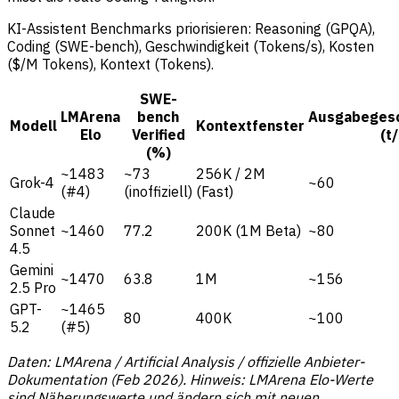
KI-Assistent Benchmarks priorisieren: Reasoning (GPQA),
Coding (SWE-bench), Geschwindigkeit (Tokens/s), Kosten
($/M Tokens), Kontext (Tokens).
SWE-
LMArena
bench
Ausgabegesc
Modell
Kontextfenster
Elo
Verified
(t/
(%)
~1483
~73
256K / 2M
Grok-4
~60
(#4)
(inoffiziell)
(Fast)
Claude
Sonnet
~1460
77.2
200K (1M Beta)
~80
4.5
Gemini
~1470
63.8
1M
~156
2.5 Pro
GPT-
~1465
80
400K
~100
5.2
(#5)
Daten: LMArena / Artificial Analysis / offizielle Anbieter-
Dokumentation (Feb 2026). Hinweis: LMArena Elo-Werte
sind Näherungswerte und ändern sich mit neuen