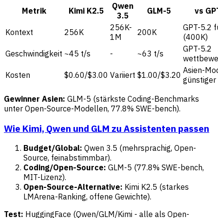
Qwen
Metrik
Kimi K2.5
GLM-5
vs GP
3.5
256K-
GPT-5.2 f
Kontext
256K
200K
1M
(400K)
GPT-5.2
Geschwindigkeit
~45 t/s
-
~63 t/s
wettbewe
Asien-Mo
Kosten
$0.60/$3.00
Variiert
$1.00/$3.20
günstiger
Gewinner Asien:
GLM-5 (stärkste Coding-Benchmarks
unter Open-Source-Modellen, 77.8% SWE-bench).
Wie Kimi, Qwen und GLM zu Assistenten passen
Budget/Global:
Qwen 3.5 (mehrsprachig, Open-
Source, feinabstimmbar).
Coding/Open-Source:
GLM-5 (77.8% SWE-bench,
MIT-Lizenz).
Open-Source-Alternative:
Kimi K2.5 (starkes
LMArena-Ranking, offene Gewichte).
Test:
HuggingFace (Qwen/GLM/Kimi - alle als Open-