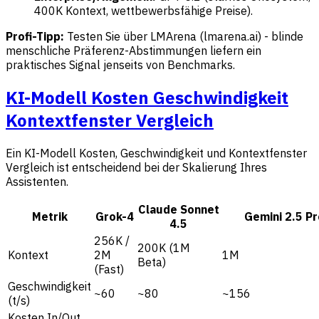
400K Kontext, wettbewerbsfähige Preise).
Profi-Tipp:
Testen Sie über LMArena (lmarena.ai) - blinde
menschliche Präferenz-Abstimmungen liefern ein
praktisches Signal jenseits von Benchmarks.
KI-Modell Kosten Geschwindigkeit
Kontextfenster Vergleich
Ein KI-Modell Kosten, Geschwindigkeit und Kontextfenster
Vergleich ist entscheidend bei der Skalierung Ihres
Assistenten.
Claude Sonnet
Metrik
Grok-4
Gemini 2.5 Pr
4.5
256K /
200K (1M
Kontext
2M
1M
Beta)
(Fast)
Geschwindigkeit
~60
~80
~156
(t/s)
Kosten In/Out