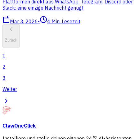
Plattformen direkt aus WhatsApp, Telegram, Discord oder
Slack: eine einzige Nachricht genügt.
Mar 3, 2026
•
4
Min. Lesezeit
Zurück
1
2
3
Weiter
ClawOneClick
Installiere und stelle deinen eigenen 24/7 KI-Assistenten