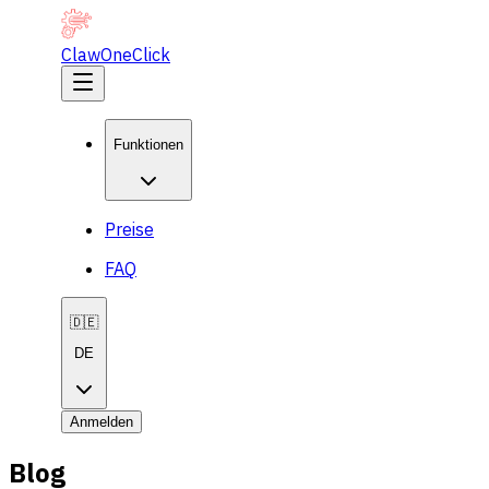
ClawOneClick
Funktionen
Preise
FAQ
🇩🇪
DE
Anmelden
Blog