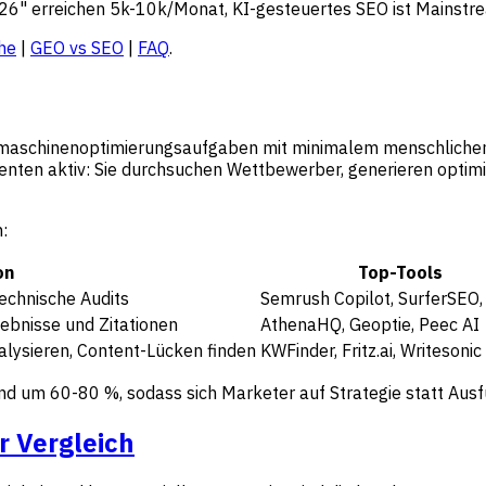
26" erreichen 5k-10k/Monat, KI-gesteuertes SEO ist Mainstr
he
|
GEO vs SEO
|
FAQ
.
maschinenoptimierungsaufgaben mit minimalem menschlichem E
genten aktiv: Sie durchsuchen Wettbewerber, generieren optim
:
on
Top-Tools
echnische Audits
Semrush Copilot, SurferSEO,
ebnisse und Zitationen
AthenaHQ, Geoptie, Peec AI
alysieren, Content-Lücken finden
KWFinder, Fritz.ai, Writesonic
d um 60-80 %, sodass sich Marketer auf Strategie statt Aus
r Vergleich