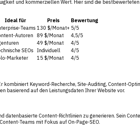
igkeit und kommerziellen Wert. Hier sind die bestbewerteten
Ideal für
Preis
Bewertung
nterprise-Teams
130 $/Monat+
5/5
ontent-Autoren
89 $/Monat
4,5/5
genturen
49 $/Monat
4/5
echnische SEOs
Individuell
4/5
olo-Marketer
15 $/Monat
4/5
 kombiniert Keyword-Recherche, Site-Auditing, Content-Optim
en basierend auf den Leistungsdaten Ihrer Website vor.
 datenbasierte Content-Richtlinien zu generieren. Sein Conten
 Content-Teams mit Fokus auf On-Page-SEO.