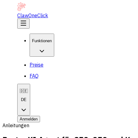
ClawOneClick
Funktionen
Preise
FAQ
🇩🇪
DE
Anmelden
Anleitungen