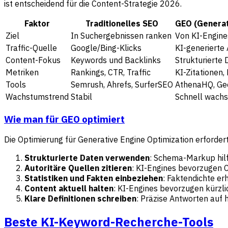
ist entscheidend für die Content-Strategie 2026.
Faktor
Traditionelles SEO
GEO (Generat
Ziel
In Suchergebnissen ranken
Von KI-Engines
Traffic-Quelle
Google/Bing-Klicks
KI-generierte
Content-Fokus
Keywords und Backlinks
Strukturierte 
Metriken
Rankings, CTR, Traffic
KI-Zitationen
Tools
Semrush, Ahrefs, SurferSEO
AthenaHQ, Geo
Wachstumstrend
Stabil
Schnell wach
Wie man für GEO optimiert
Die Optimierung für Generative Engine Optimization erfordert
Strukturierte Daten verwenden
: Schema-Markup hilf
Autoritäre Quellen zitieren
: KI-Engines bevorzugen 
Statistiken und Fakten einbeziehen
: Faktendichte er
Content aktuell halten
: KI-Engines bevorzugen kürzlic
Klare Definitionen schreiben
: Präzise Antworten auf 
Beste KI-Keyword-Recherche-Tools