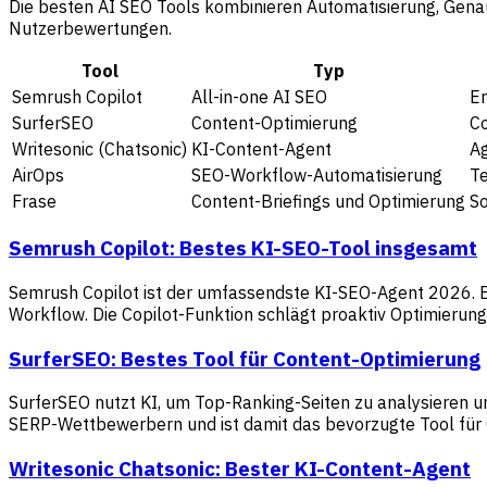
Die besten AI SEO Tools kombinieren Automatisierung, Genau
Nutzerbewertungen.
Tool
Typ
Semrush Copilot
All-in-one AI SEO
E
SurferSEO
Content-Optimierung
C
Writesonic (Chatsonic)
KI-Content-Agent
A
AirOps
SEO-Workflow-Automatisierung
T
Frase
Content-Briefings und Optimierung
S
Semrush Copilot: Bestes KI-SEO-Tool insgesamt
Semrush Copilot ist der umfassendste KI-SEO-Agent 2026. Er
Workflow. Die Copilot-Funktion schlägt proaktiv Optimierung
SurferSEO: Bestes Tool für Content-Optimierung
SurferSEO nutzt KI, um Top-Ranking-Seiten zu analysieren und
SERP-Wettbewerbern und ist damit das bevorzugte Tool für
Writesonic Chatsonic: Bester KI-Content-Agent