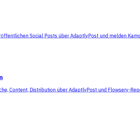
röffentlichen Social Posts über AdaptlyPost und melden Kam
n
he, Content, Distribution über AdaptlyPost und Flowsery-Rep