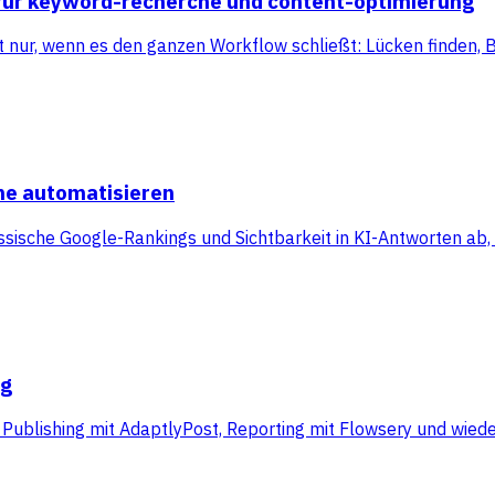
n für keyword-recherche und content-optimierung
nur, wenn es den ganzen Workflow schließt: Lücken finden, Br
he automatisieren
sische Google-Rankings und Sichtbarkeit in KI-Antworten ab, 
ng
l Publishing mit AdaptlyPost, Reporting mit Flowsery und wie