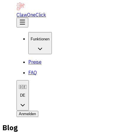
ClawOneClick
Funktionen
Preise
FAQ
🇩🇪
DE
Anmelden
Blog