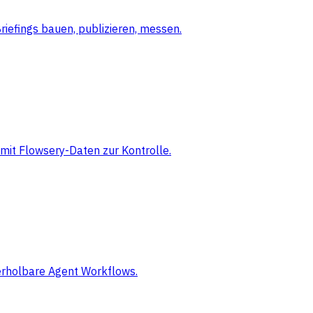
iefings bauen, publizieren, messen.
mit Flowsery-Daten zur Kontrolle.
derholbare Agent Workflows.