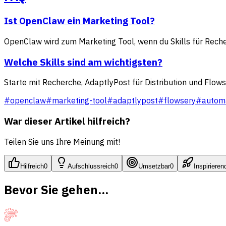
Ist OpenClaw ein Marketing Tool?
OpenClaw wird zum Marketing Tool, wenn du Skills für Recher
Welche Skills sind am wichtigsten?
Starte mit Recherche, AdaptlyPost für Distribution und Flowse
#
openclaw
#
marketing-tool
#
adaptlypost
#
flowsery
#
autom
War dieser Artikel hilfreich?
Teilen Sie uns Ihre Meinung mit!
Hilfreich
0
Aufschlussreich
0
Umsetzbar
0
Inspirieren
Bevor Sie gehen...