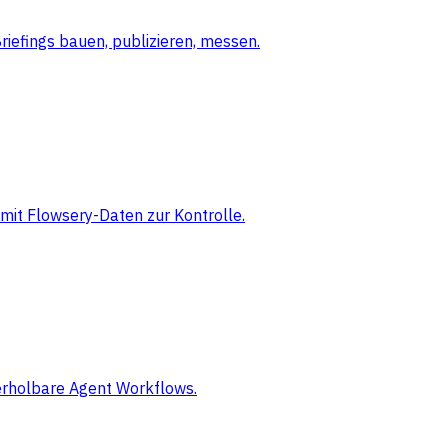
iefings bauen, publizieren, messen.
mit Flowsery-Daten zur Kontrolle.
derholbare Agent Workflows.