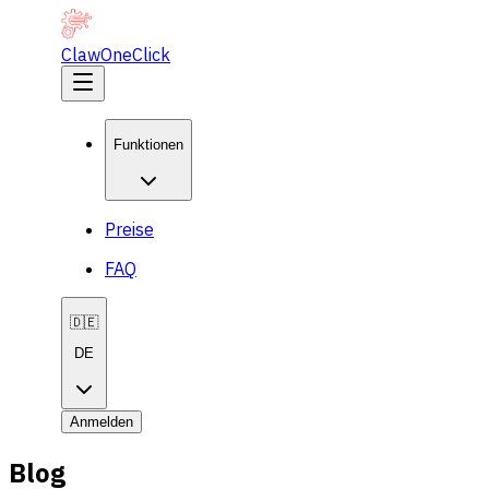
ClawOneClick
Funktionen
Preise
FAQ
🇩🇪
DE
Anmelden
Blog