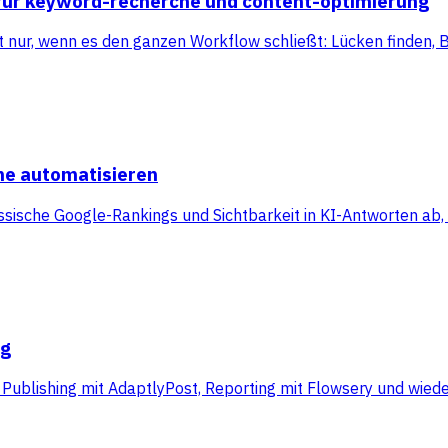
n für keyword-recherche und content-optimierung
nur, wenn es den ganzen Workflow schließt: Lücken finden, Br
he automatisieren
sische Google-Rankings und Sichtbarkeit in KI-Antworten ab, 
ng
l Publishing mit AdaptlyPost, Reporting mit Flowsery und wie