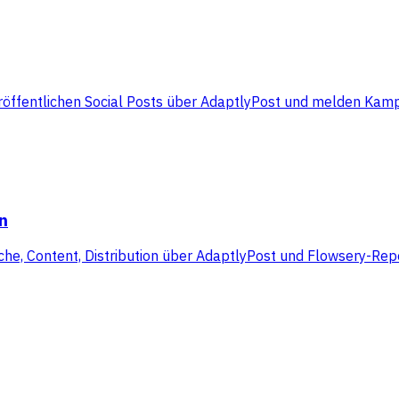
röffentlichen Social Posts über AdaptlyPost und melden Kam
n
he, Content, Distribution über AdaptlyPost und Flowsery-Rep