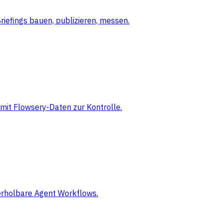
iefings bauen, publizieren, messen.
mit Flowsery-Daten zur Kontrolle.
derholbare Agent Workflows.