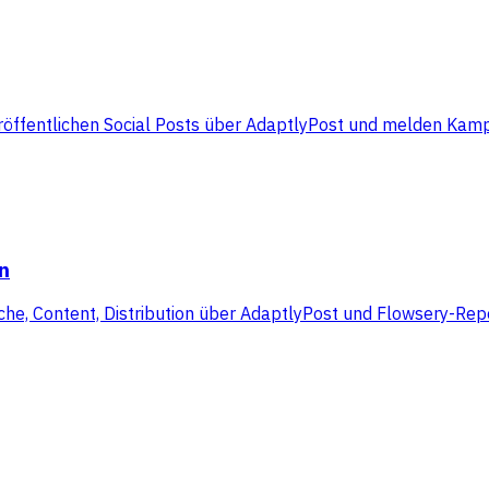
röffentlichen Social Posts über AdaptlyPost und melden Kam
n
he, Content, Distribution über AdaptlyPost und Flowsery-Rep