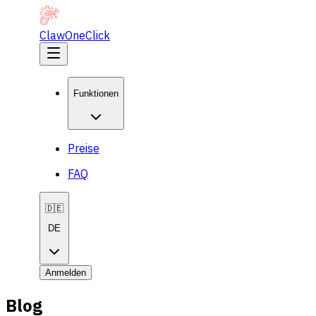
ClawOneClick
Funktionen
Preise
FAQ
🇩🇪
DE
Anmelden
Blog