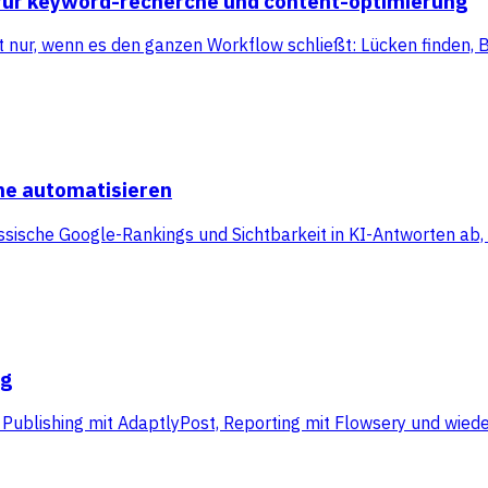
n für keyword-recherche und content-optimierung
nur, wenn es den ganzen Workflow schließt: Lücken finden, Br
he automatisieren
sische Google-Rankings und Sichtbarkeit in KI-Antworten ab, 
ng
l Publishing mit AdaptlyPost, Reporting mit Flowsery und wie