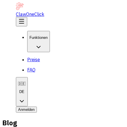
ClawOneClick
Funktionen
Preise
FAQ
🇩🇪
DE
Anmelden
Blog