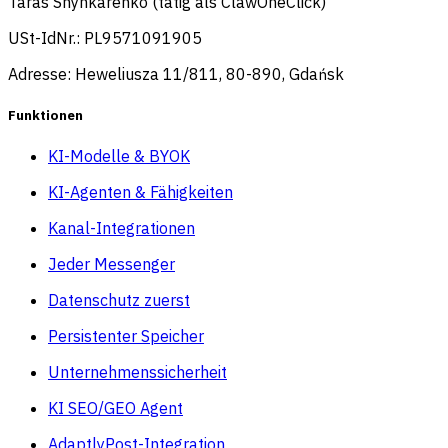
Taras Shynkarenko (tätig als ClawOneClick)
USt-IdNr.: PL9571091905
Adresse: Heweliusza 11/811, 80-890, Gdańsk
Funktionen
KI-Modelle & BYOK
KI-Agenten & Fähigkeiten
Kanal-Integrationen
Jeder Messenger
Datenschutz zuerst
Persistenter Speicher
Unternehmenssicherheit
KI SEO/GEO Agent
AdaptlyPost-Integration