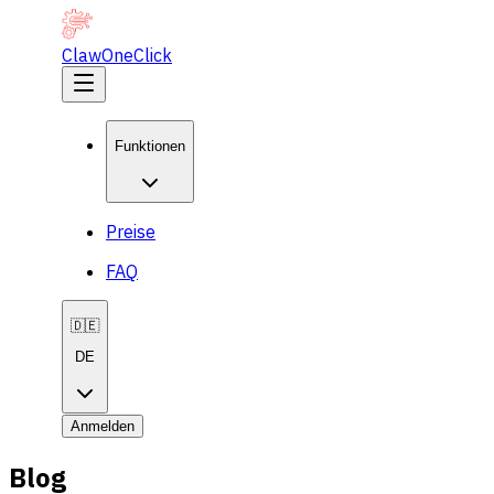
ClawOneClick
Funktionen
Preise
FAQ
🇩🇪
DE
Anmelden
Blog