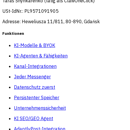
Taras Shynkarenko (tätig als ClawOneClick)
USt-IdNr.: PL9571091905
Adresse: Heweliusza 11/811, 80-890, Gdańsk
Funktionen
KI-Modelle & BYOK
KI-Agenten & Fähigkeiten
Kanal-Integrationen
Jeder Messenger
Datenschutz zuerst
Persistenter Speicher
Unternehmenssicherheit
KI SEO/GEO Agent
AdaptlyPost-Integration