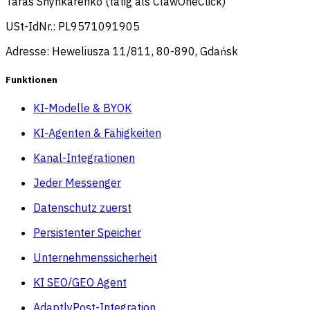
Taras Shynkarenko (tätig als ClawOneClick)
USt-IdNr.: PL9571091905
Adresse: Heweliusza 11/811, 80-890, Gdańsk
Funktionen
KI-Modelle & BYOK
KI-Agenten & Fähigkeiten
Kanal-Integrationen
Jeder Messenger
Datenschutz zuerst
Persistenter Speicher
Unternehmenssicherheit
KI SEO/GEO Agent
AdaptlyPost-Integration