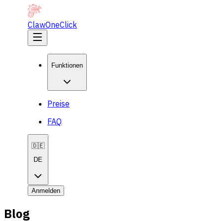
ClawOneClick
Funktionen
Preise
FAQ
🇩🇪
DE
Anmelden
Blog