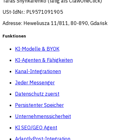
Taras Shynkarenko (tätig als ClawOneClick)
USt-IdNr.: PL9571091905
Adresse: Heweliusza 11/811, 80-890, Gdańsk
Funktionen
KI-Modelle & BYOK
KI-Agenten & Fähigkeiten
Kanal-Integrationen
Jeder Messenger
Datenschutz zuerst
Persistenter Speicher
Unternehmenssicherheit
KI SEO/GEO Agent
AdaptlyPost-Integration