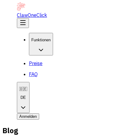
ClawOneClick
Funktionen
Preise
FAQ
🇩🇪
DE
Anmelden
Blog