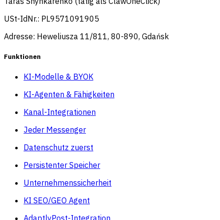
Taras Shynkarenko (tätig als ClawOneClick)
USt-IdNr.: PL9571091905
Adresse: Heweliusza 11/811, 80-890, Gdańsk
Funktionen
KI-Modelle & BYOK
KI-Agenten & Fähigkeiten
Kanal-Integrationen
Jeder Messenger
Datenschutz zuerst
Persistenter Speicher
Unternehmenssicherheit
KI SEO/GEO Agent
AdaptlyPost-Integration