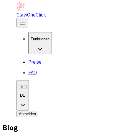
ClawOneClick
Funktionen
Preise
FAQ
🇩🇪
DE
Anmelden
Blog